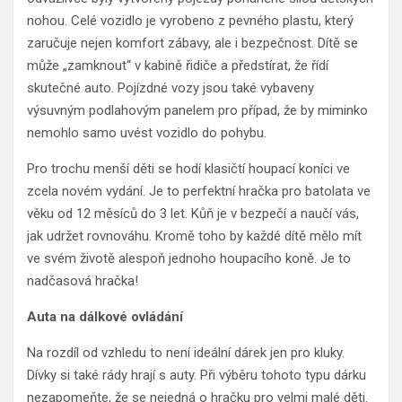
nohou. Celé vozidlo je vyrobeno z pevného plastu, který
zaručuje nejen komfort zábavy, ale i bezpečnost. Dítě se
může „zamknout“ v kabině řidiče a předstírat, že řídí
skutečné auto. Pojízdné vozy jsou také vybaveny
výsuvným podlahovým panelem pro případ, že by miminko
nemohlo samo uvést vozidlo do pohybu.
Pro trochu menší děti se hodí klasičtí houpací koníci ve
zcela novém vydání. Je to perfektní hračka pro batolata ve
věku od 12 měsíců do 3 let. Kůň je v bezpečí a naučí vás,
jak udržet rovnováhu. Kromě toho by každé dítě mělo mít
ve svém životě alespoň jednoho houpacího koně. Je to
nadčasová hračka!
Auta na dálkové ovládání
Na rozdíl od vzhledu to není ideální dárek jen pro kluky.
Dívky si také rády hrají s auty. Při výběru tohoto typu dárku
nezapomeňte, že se nejedná o hračku pro velmi malé děti.