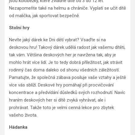
jsou koloběžky, které zvládne dítě od 3 do 12 let.
Nezapomeňte také na helmu a chrániče. Vyplatí se učit dítě
od malička, jak sportovat bezpečně.
Stolní hry
Nevíte jaký dárek ke Dni dětí vybrat? Vsaďte si na
deskovou hru! Takový dárek udělá radost jak vašemu dítěti,
tak vám. Většina deskových her je navržena tak, aby je
mohlo hrát více lidí. Je to tedy dobrá příležitost, jak strávit
rodinný čas doma daleko od shonu všedních záležitostí.
Pamatujte, že společná zábava posiluje vaše vztahy a ještě
více vás sblíží. Deskové hry pomáhají při procvičování
koncentrace a předvídání důsledků svých rozhodnutí. Navíc
hraním deskových her si dítě zvyká vyhrávat, ale i
prohrávat. Takže toto je velmi cenná lekce pro zbytek
vašeho života.
Hádanka