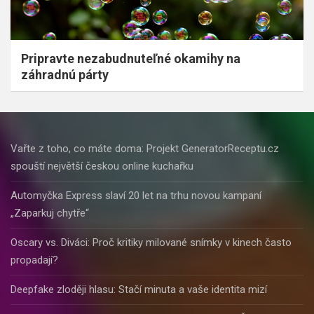
Pripravte nezabudnuteľné okamihy na
záhradnú párty
Vařte z toho, co máte doma: Projekt GeneratorReceptu.cz
spouští největší českou online kuchařku
Automyčka Express slaví 20 let na trhu novou kampaní
„Zaparkuj chytře“
Oscary vs. Diváci: Proč kritiky milované snímky v kinech často
propadají?
Deepfake zloději hlasu: Stačí minuta a vaše identita mizí