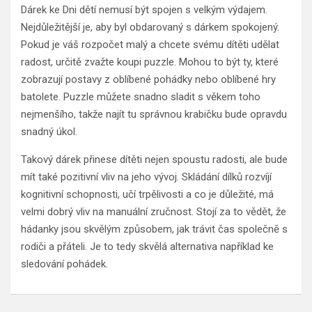
Dárek ke Dni dětí nemusí být spojen s velkým výdajem.
Nejdůležitější je, aby byl obdarovaný s dárkem spokojený.
Pokud je váš rozpočet malý a chcete svému dítěti udělat
radost, určitě zvažte koupi puzzle. Mohou to být ty, které
zobrazují postavy z oblíbené pohádky nebo oblíbené hry
batolete. Puzzle můžete snadno sladit s věkem toho
nejmenšího, takže najít tu správnou krabičku bude opravdu
snadný úkol.
Takový dárek přinese dítěti nejen spoustu radosti, ale bude
mít také pozitivní vliv na jeho vývoj. Skládání dílků rozvíjí
kognitivní schopnosti, učí trpělivosti a co je důležité, má
velmi dobrý vliv na manuální zručnost. Stojí za to vědět, že
hádanky jsou skvělým způsobem, jak trávit čas společně s
rodiči a přáteli. Je to tedy skvělá alternativa například ke
sledování pohádek.