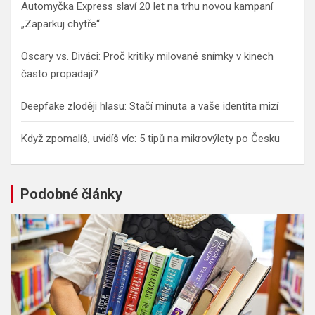
Automyčka Express slaví 20 let na trhu novou kampaní
„Zaparkuj chytře“
Oscary vs. Diváci: Proč kritiky milované snímky v kinech
často propadají?
Deepfake zloději hlasu: Stačí minuta a vaše identita mizí
Když zpomalíš, uvidíš víc: 5 tipů na mikrovýlety po Česku
Podobné články