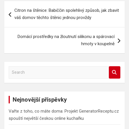
Navigace
Citron na štěnice: Babiččin spolehlivý způsob, jak zbavit
pro
váš domov těchto štěnic jednou provždy
příspěvek
Domácí prostředky na žloutnutí silikonu a spárovací
hmoty v koupelně
S
e
a
r
c
Nejnovější příspěvky
h
Vařte z toho, co máte doma: Projekt GeneratorReceptu.cz
spouští největší českou online kuchařku