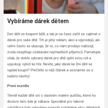
Vybíráme dárek dětem
Den dětí se kvapem blíží, a tak je na čase začít se zajímat o
dárek pro vaše dítě. Trh je plný reklam, akcí a výprodejů, ale
velmi často se ukazuje, že to, co nám prodejci nabízejí,
zcela nesplňuje očekávání nejmladších příjemců. Pamatujte
však, že dobře vybraný dárek pro dítě splní svou roli a
uspokojí, vybízí ke hře. Nevíte, jaký dárek ke Dni dětí se
vyplatí koupit? Přečtěte si náš článek a seznamte se s
našimi návrhy!
První vozidlo
Téměř každé dítě sní o vlastním malém autíčku, které ho
doveze tam, kde je zábava. Speciálně pro takové
odvážlivce byly vytvořeny pojezdy poháněné silou dětských