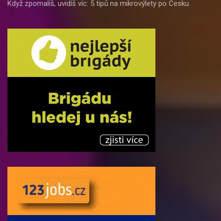
Když zpomalíš, uvidíš víc: 5 tipů na mikrovýlety po Česku