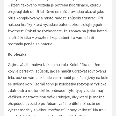
K řízení takového vozidla je potřeba koordinace, kterou
projevují děti od tří let. Dříve se může ovladač ukázat jako
příliš komplikovaný a místo radosti způsobí frustraci. Při
nákupu hračky, která vyžaduje baterie, zkontrolujte jejich
životnost. Pokud se rozhodnete, že zábava na jednu baterii
je příliš krátká – zvažte nákup baterií. To vám ušetří
hromadu peněz za baterie.
Koloběžka
Zajímavá alternativa k jízdnímu kolu. Koloběžka se třemi
koly je perfektní způsob, jak se naučit udržovat rovnováhu
těla, což se vám pak bude velmi hodit při učení jízdy na kole
se dvěma koly. Kromě toho je koloběžka rozvojem fyzické
zdatnosti a motorické koordinace. Tyto typy vozidel mají
většinou nastavitelnou výšku rukojeti, díky které je možné
přizpůsobit vozidlo potřebám vašeho dítěte. Snažte se
vybírat modely s velkou možností úpravy velikostí. Na trhu