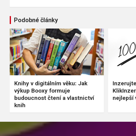
příspěvek
Podobné články
Knihy v digitálním věku: Jak
Inzerujte
výkup Booxy formuje
KlikInzer
budoucnost čtení a vlastnictví
nejlepší
knih