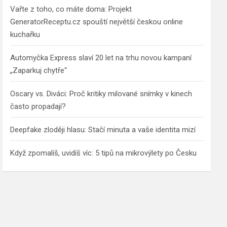
Vařte z toho, co máte doma: Projekt
GeneratorReceptu.cz spouští největší českou online
kuchařku
Automyčka Express slaví 20 let na trhu novou kampaní
„Zaparkuj chytře“
Oscary vs. Diváci: Proč kritiky milované snímky v kinech
často propadají?
Deepfake zloději hlasu: Stačí minuta a vaše identita mizí
Když zpomalíš, uvidíš víc: 5 tipů na mikrovýlety po Česku