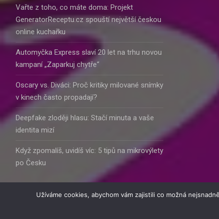
Vařte z toho, co máte doma: Projekt
GeneratorReceptu.cz spouští největší českou
online kuchařku
Automyčka Express slaví 20 let na trhu novou
kampaní „Zaparkuj chytře“
Oscary vs. Diváci: Proč kritiky milované snímky
v kinech často propadají?
Deepfake zloději hlasu: Stačí minuta a vaše
identita mizí
Když zpomalíš, uvidíš víc: 5 tipů na mikrovýlety
po Česku
Užíváme cookies, abychom vám zajistili co možná nejsnadně
© 2016 - 2025 Inform