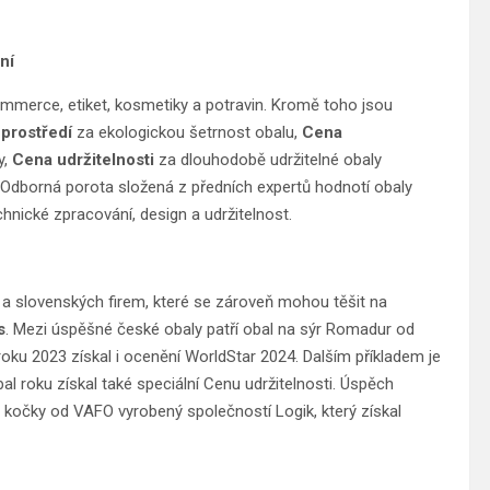
ní
mmerce, etiket, kosmetiky a potravin. Kromě toho jsou
 prostředí
za ekologickou šetrnost obalu,
Cena
y,
Cena udržitelnosti
za dlouhodobě udržitelné obaly
u. Odborná porota složená z předních expertů hodnotí obaly
echnické zpracování, design a udržitelnost.
h a slovenských firem, které se zároveň mohou těšit na
s
. Mezi úspěšné české obaly patří obal na sýr Romadur od
ku 2023 získal i ocenění WorldStar 2024. Dalším příkladem je
l roku získal také speciální Cenu udržitelnosti. Úspěch
o kočky od VAFO vyrobený společností Logik, který získal