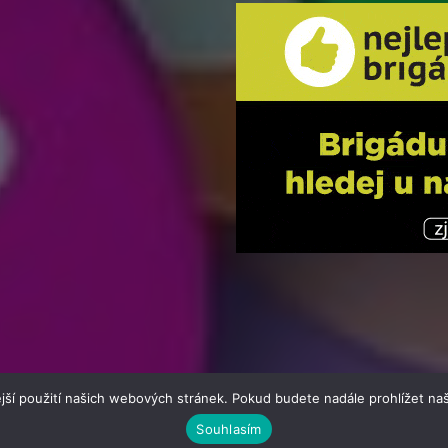
jší použití našich webových stránek. Pokud budete nadále prohlížet naš
Souhlasím
atik24.cz | člen skupiny 123jobs Media | Všechna práva vyhrazena 