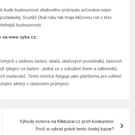
rok bude budoucnost obalového průmyslu určována nejen
ožadavky. Soutěž Obal roku tak hraje klíčovou roli v této
itelnější budoucnosti.
te na www.syba.cz.
inných v sektoru balení, obalů, obalových prostředků, balicích
ží týkající se balení. Jedná se o sdružení firem a odborníků,
ých materiálů. Tento institut funguje jako platforma pro sdílení
různými aktéry v obalovém průmyslu.
Výhody inzerce na Klikbazar.cz proti konkurenci:
Proč si vybrat právě tento český bazar?