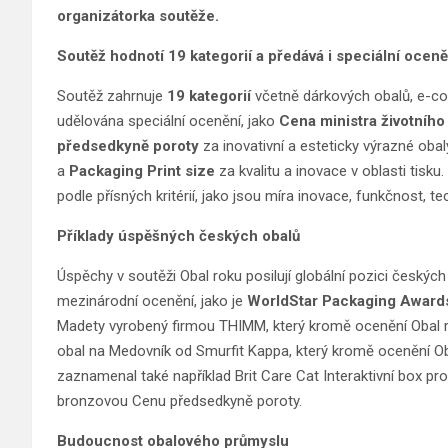
organizátorka soutěže.
Soutěž hodnotí 19 kategorií a předává i speciální oceně
Soutěž zahrnuje
19 kategorií
včetně dárkových obalů, e-co
udělována speciální ocenění, jako
Cena ministra životního
předsedkyně poroty
za inovativní a esteticky výrazné obal
a
Packaging Print size
za kvalitu a inovace v oblasti tisk
podle přísných kritérií, jako jsou míra inovace, funkčnost, t
Příklady úspěšných českých obalů
Úspěchy v soutěži Obal roku posilují globální pozici českýc
mezinárodní ocenění, jako je
WorldStar Packaging Award
Madety vyrobený firmou THIMM, který kromě ocenění Obal ro
obal na Medovník od Smurfit Kappa, který kromě ocenění Oba
zaznamenal také například Brit Care Cat Interaktivní box pr
bronzovou Cenu předsedkyně poroty.
Budoucnost obalového průmyslu