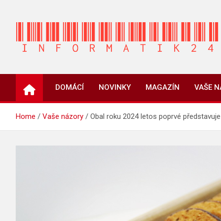
Skip
to
content
INFORMATIK24.CZ
Zpravodajství informací a novinky
DOMÁCÍ
NOVINKY
MAGAZÍN
VAŠE 
Home
Vaše názory
Obal roku 2024 letos poprvé představuje