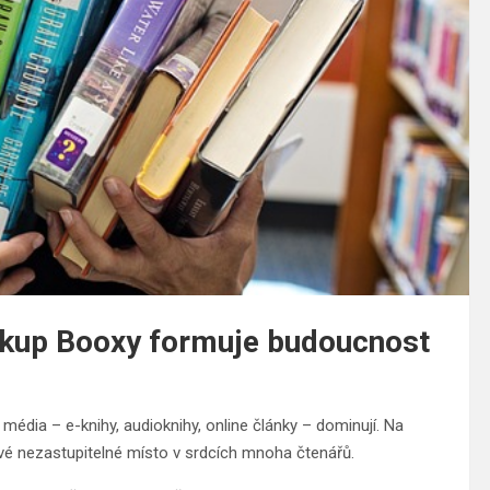
výkup Booxy formuje budoucnost
 média – e-knihy, audioknihy, online články – dominují. Na
í své nezastupitelné místo v srdcích mnoha čtenářů.