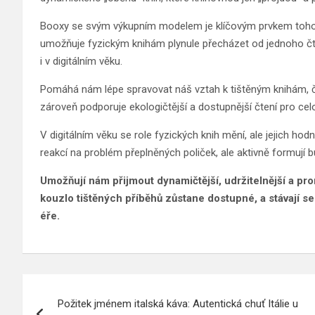
Booxy se svým výkupním modelem je klíčovým prvkem tohot
umožňuje fyzickým knihám plynule přecházet od jednoho čte
i v digitálním věku.
Pomáhá nám lépe spravovat náš vztah k tištěným knihám, či
zároveň podporuje ekologičtější a dostupnější čtení pro ce
V digitálním věku se role fyzických knih mění, ale jejich hod
reakcí na problém přeplněných poliček, ale aktivně formují b
Umožňují nám přijmout dynamičtější, udržitelnější a pro
kouzlo tištěných příběhů zůstane dostupné, a stávají s
éře.
Navigace
Požitek jménem italská káva: Autentická chuť Itálie u