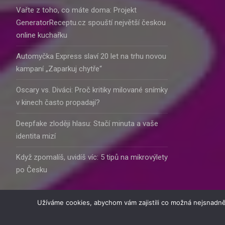
Vařte z toho, co máte doma: Projekt
GeneratorReceptu.cz spouští největší českou
online kuchařku
Automyčka Express slaví 20 let na trhu novou
kampaní „Zaparkuj chytře“
Oscary vs. Diváci: Proč kritiky milované snímky
v kinech často propadají?
Deepfake zloději hlasu: Stačí minuta a vaše
identita mizí
Když zpomalíš, uvidíš víc: 5 tipů na mikrovýlety
po Česku
Užíváme cookies, abychom vám zajistili co možná nejsnadně
© 2016 - 2025 Inform