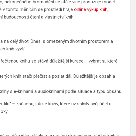
ho, nekonečného hromadění se stále více prosazuje model
vě v tomto měnícím se prostředí hraje
online výkup knih
,
 budoucnosti čtení a vlastnictví knih.
rka na celý život. Dnes, s omezeným životním prostorem a
h knih vyvíjí:
ečtenou knihu se stává důležitější kurace – vybrat si, které
erých knih stačí přečíst a poslat dál. Důležitější je obsah a
nihy s e-knihami a audioknihami podle situace a typu obsahu.
lu“ – způsobu, jak se knihy, které už splnily svůj účel u
ooxy.
ává se důležitým článkem v novém ekosystému oběhu knih v