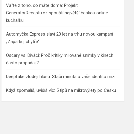
Vařte z toho, co máte doma: Projekt
GeneratorReceptu.cz spouští největší českou online
kuchařku
Automyčka Express slaví 20 let na trhu novou kampaní
„Zaparkuj chytře“
Oscary vs. Diváci: Proč kritiky milované snímky v kinech
často propadají?
Deepfake zloději hlasu: Stačí minuta a vaše identita mizí
Když zpomalíš, uvidíš víc: 5 tipů na mikrovýlety po Česku