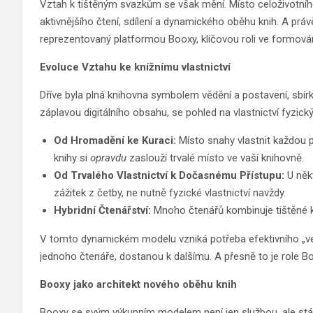
Vztah k tištěným svazkům se však mění. Místo celoživotní
aktivnějšího čtení, sdílení a dynamického oběhu knih. A prá
reprezentovaný platformou Booxy, klíčovou roli ve formování
Evoluce Vztahu ke knížnímu vlastnictví
Dříve byla plná knihovna symbolem vědění a postavení, sbí
záplavou digitálního obsahu, se pohled na vlastnictví fyzickýc
Od Hromadění ke Kuraci:
Místo snahy vlastnit každou př
knihy si
opravdu
zaslouží trvalé místo ve vaší knihovně.
Od Trvalého Vlastnictví k Dočasnému Přístupu:
U někt
zážitek z četby, ne nutně fyzické vlastnictví navždy.
Hybridní Čtenářství:
Mnoho čtenářů kombinuje tištěné k
V tomto dynamickém modelu vzniká potřeba efektivního „venti
jednoho čtenáře, dostanou k dalšímu. A přesně to je role B
Booxy jako architekt nového oběhu knih
Booxy se svým výkupním modelem není jen službou, ale st