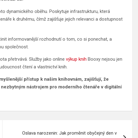
o dynamického oběhu. Poskytuje infrastrukturu, která
náře k druhému, čímž zajišťuje jejich relevanci a dostupnost
nit informovanější rozhodnutí o tom, co si ponechat, a
lou společnost.
nota přetrvává. Služby jako online
výkup knih
Booxy nejsou jen
udoucnost čtení a vlastnictví knih.
myšlenější přístup k našim knihovnám, zajišťují, že
e nezbytným nástrojem pro moderního čtenáře v digitální
Oslava narozenin: Jak proměnit obyčejný den v