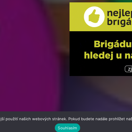
jší použití našich webových stránek. Pokud budete nadále prohlížet naš
Souhlasím
atik24.cz | člen skupiny 123jobs Media | Všechna práva vyhrazena 