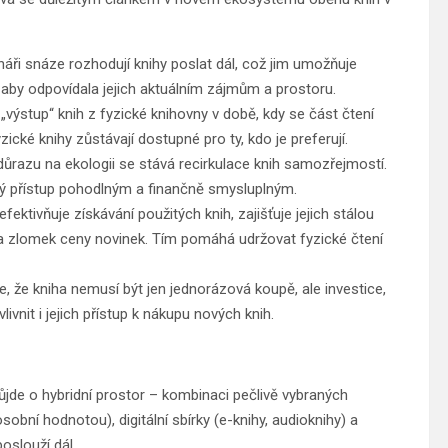
áři snáze rozhodují knihy poslat dál, což jim umožňuje
 aby odpovídala jejich aktuálním zájmům a prostoru.
výstup“ knih z fyzické knihovny v době, kdy se část čtení
zické knihy zůstávají dostupné pro ty, kdo je preferují.
ůrazu na ekologii se stává recirkulace knih samozřejmostí.
lný přístup pohodlným a finančně smysluplným.
ektivňuje získávání použitých knih, zajišťuje jejich stálou
 za zlomek ceny novinek. Tím pomáhá udržovat fyzické čtení
, že kniha nemusí být jen jednorázová koupě, ale investice,
ivnit i jejich přístup k nákupu nových knih.
de o hybridní prostor – kombinaci pečlivě vybraných
obní hodnotou), digitální sbírky (e-knihy, audioknihy) a
oslouží dál.