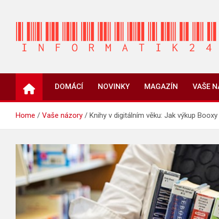
Skip
to
content
INFORMATIK24.CZ
Zpravodajství informací a novinky
DOMÁCÍ
NOVINKY
MAGAZÍN
VAŠE 
Home
Vaše názory
Knihy v digitálním věku: Jak výkup Booxy