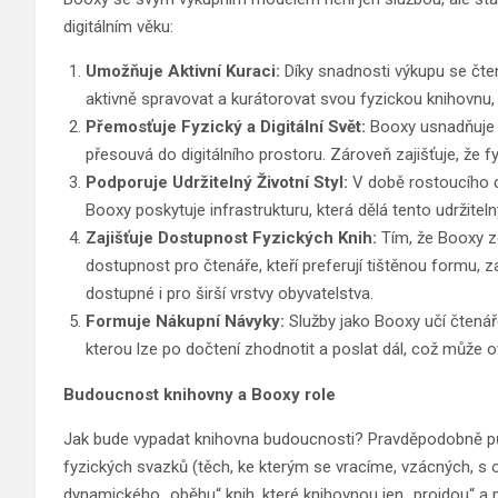
digitálním věku:
Umožňuje Aktivní Kuraci:
Díky snadnosti výkupu se čten
aktivně spravovat a kurátorovat svou fyzickou knihovnu,
Přemosťuje Fyzický a Digitální Svět:
Booxy usnadňuje „
přesouvá do digitálního prostoru. Zároveň zajišťuje, že fy
Podporuje Udržitelný Životní Styl:
V době rostoucího d
Booxy poskytuje infrastrukturu, která dělá tento udržite
Zajišťuje Dostupnost Fyzických Knih:
Tím, že Booxy zef
dostupnost pro čtenáře, kteří preferují tištěnou formu,
dostupné i pro širší vrstvy obyvatelstva.
Formuje Nákupní Návyky:
Služby jako Booxy učí čtenáře
kterou lze po dočtení zhodnotit a poslat dál, což může ovl
Budoucnost knihovny a Booxy role
Jak bude vypadat knihovna budoucnosti? Pravděpodobně půj
fyzických svazků (těch, ke kterým se vracíme, vzácných, s os
dynamického „oběhu“ knih, které knihovnou jen „projdou“ a p