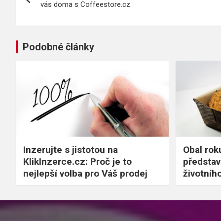
pro
vás doma s Coffeestore.cz
příspěvek
Podobné články
Inzerujte s jistotou na
Obal rok
KlikInzerce.cz: Proč je to
představ
nejlepší volba pro Váš prodej
životníh