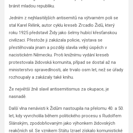
bránit mladou republiku.
Jedním z nejhlasitějších antisemitů na výtvarném poli se
stal Karel Rélink, autor cyklu kreseb Zrcadlo Židů, který
roku 1925 představil Židy jako šelmy hubící křesťanskou
civilizaci. Přestože ji zakázala policie, výstava se
přestěhovala jinam a později slavila velký úspěch v
nacistickém Německu. Proti knižnímu vydání kreseb
protestovala židovská komunita, případ se dostal až na
ministerstvo spravedlnosti, ale trvalo osm let, než se úřady
rozhoupaly a zakázaly také knihu.
Že největší žně slavil antisemitismus za okupace, je
nasnadě.
Další vlna nenávisti k Židům nastoupila na přelomu 40. a 50.
let, kdy vyvrcholila během politického procesu s Rudolfem
Slánským, zpodobňovaným jako výhonkem židovských
reakčních sil. Se vznikem Státu Izrael získalo komunistické