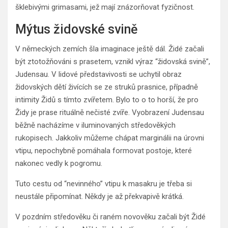
šklebivými grimasami, jež mají znázorňovat fyzičnost.
Mýtus židovské svině
V německých zemích šla imaginace ještě dál. Židé začali
být ztotožňováni s prasetem, vznikl výraz “židovská svině”,
Judensau. V lidové představivosti se uchytil obraz
židovských dětí živících se ze struků prasnice, případně
intimity Židů s tímto zvířetem. Bylo to o to horší, že pro
Židy je prase rituálně nečisté zvíře. Vyobrazení Judensau
běžně nacházíme v iluminovaných středověkých
rukopisech. Jakkoliv můžeme chápat marginálii na úrovni
vtipu, nepochybně pomáhala formovat postoje, které
nakonec vedly k pogromu.
Tuto cestu od “nevinného” vtipu k masakru je třeba si
neustále připomínat. Někdy je až překvapivě krátká.
V pozdním středověku či raném novověku začali být Židé