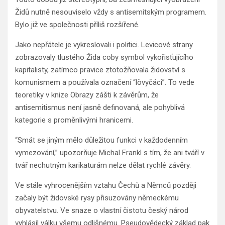
Židů nutně nesouviselo vždy s antisemitským programem.
Bylo již ve společnosti příliš rozšířené.
Jako nepřátele je vykreslovali i politici. Levicové strany
zobrazovaly tlustého Žida coby symbol vykořisťujícího
kapitalisty, zatímco pravice ztotožňovala židovství s
komunismem a používala označení “lövyčáci”. To vede
teoretiky v knize Obrazy zášti k závěrům, že
antisemitismus není jasně definovaná, ale pohyblivá
kategorie s proměnlivými hranicemi.
“Smát se jiným mělo důležitou funkci v každodenním
vymezování,” upozorňuje Michal Frankl s tím, že ani tváří v
tvář nechutným karikaturám nelze dělat rychlé závěry.
Ve stále vyhrocenějším vztahu Čechů a Němců později
začaly být židovské rysy přisuzovány německému
obyvatelstvu. Ve snaze o vlastní čistotu český národ
vyhlásil válku všemu odlišnému. Pseudovědecký základ pak