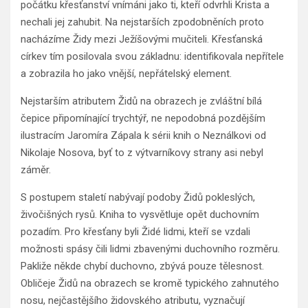
počátku křesťanství vnímáni jako ti, kteří odvrhli Krista a
nechali jej zahubit. Na nejstarších zpodobněních proto
nacházíme Židy mezi Ježíšovými mučiteli. Křesťanská
církev tím posilovala svou základnu: identifikovala nepřítele
a zobrazila ho jako vnější, nepřátelský element.
Nejstarším atributem Židů na obrazech je zvláštní bílá
čepice připomínající trychtýř, ne nepodobná pozdějším
ilustracím Jaromíra Zápala k sérii knih o Neználkovi od
Nikolaje Nosova, byť to z výtvarníkovy strany asi nebyl
záměr.
S postupem staletí nabývají podoby Židů pokleslých,
živočišných rysů. Kniha to vysvětluje opět duchovním
pozadím. Pro křesťany byli Židé lidmi, kteří se vzdali
možnosti spásy čili lidmi zbavenými duchovního rozměru.
Pakliže někde chybí duchovno, zbývá pouze tělesnost.
Obličeje Židů na obrazech se kromě typického zahnutého
nosu, nejčastějšího židovského atributu, vyznačují