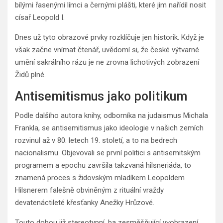
bílými řasenými límci a černými plášti, které jim nařídil nosit
císař Leopold I.
Dnes už tyto obrazové prvky rozklíčuje jen historik. Když je
však začne vnímat čtenář, uvědomí si, že české výtvarné
umění sakrálního rázu je ne zrovna lichotivých zobrazení
Židů plné.
Antisemitismus jako politikum
Podle dalšího autora knihy, odborníka na judaismus Michala
Frankla, se antisemitismus jako ideologie v našich zemích
rozvinul až v 80. letech 19. století, a to na bedrech
nacionalismu. Objevovali se první politici s antisemitským
programem a epochu završila takzvaná hilsneriáda, to
znamená proces s židovským mladíkem Leopoldem
Hilsnerem falešně obviněným z rituální vraždy
devatenáctileté křesťanky Anežky Hrůzové.
Touto dobou již stereotypní, ba zesměšňující vyobrazení