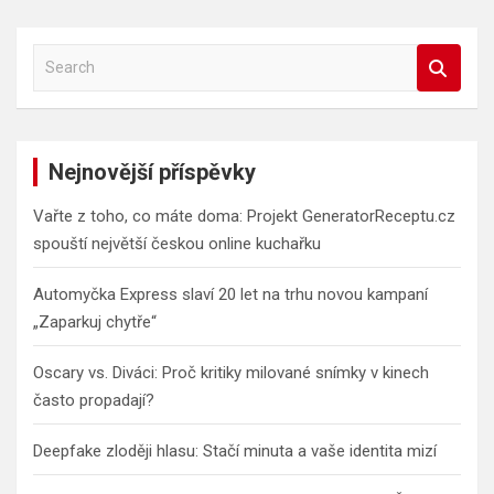
S
e
a
r
c
Nejnovější příspěvky
h
Vařte z toho, co máte doma: Projekt GeneratorReceptu.cz
spouští největší českou online kuchařku
Automyčka Express slaví 20 let na trhu novou kampaní
„Zaparkuj chytře“
Oscary vs. Diváci: Proč kritiky milované snímky v kinech
často propadají?
Deepfake zloději hlasu: Stačí minuta a vaše identita mizí