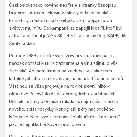
Československo nového nepřítele a stránky časopisu
Dikobraz i dalších tiskovin zaplavily antisionistické
karikatury znázorňující Izrael jako zemi bojující proti
světovému míru. Do kampaně se zapojili kreslíři, kteří byli
aktivní a oblíbení ještě v 80. letech: Jaroslav Pop, BAPE, Jiří
Žentel a další.
Po roce 1989 politické vymezování vůči Izraeli padlo,
naopak domácí kultura zaznamenala vlnu zájmu o vše
židovské. Antisemitismus se zachoval v diskurzech
katolických ultrakonzervativců, nacionalistů a neonacistů.
Většinou se však projevuje na rovině slovní, nikoliv
obrazové. A když dojde na obrazy, třeba v publikacích
Dělnické strany a Dělnické mládeže, nepřinášejí mnoho
nového, spíše recyklují ikonografii z éry nacistického
Německa. Nanejvýš ji kombinují s aktuálními “hrozbami”,
jako je například očkování proti covidu.
Obrazy zášti komplexně shrnují celé dějiny vizuálního