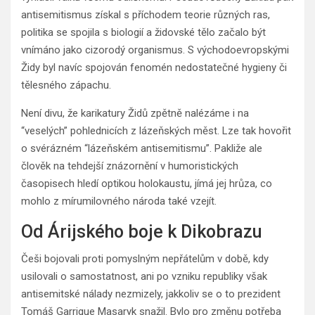
antisemitismus získal s příchodem teorie různých ras,
politika se spojila s biologií a židovské tělo začalo být
vnímáno jako cizorodý organismus. S východoevropskými
Židy byl navíc spojován fenomén nedostatečné hygieny či
tělesného zápachu.
Není divu, že karikatury Židů zpětně nalézáme i na
“veselých” pohlednicích z lázeňských měst. Lze tak hovořit
o svérázném “lázeňském antisemitismu”. Pakliže ale
člověk na tehdejší znázornění v humoristických
časopisech hledí optikou holokaustu, jímá jej hrůza, co
mohlo z mírumilovného národa také vzejít.
Od Árijského boje k Dikobrazu
Češi bojovali proti pomyslným nepřátelům v době, kdy
usilovali o samostatnost, ani po vzniku republiky však
antisemitské nálady nezmizely, jakkoliv se o to prezident
Tomáš Garrigue Masaryk snažil. Bylo pro změnu potřeba