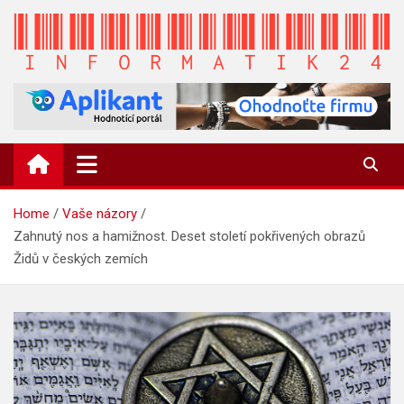
Skip
to
content
INFORMATIK24.CZ
Zpravodajství informací a novinky
Home
Vaše názory
Zahnutý nos a hamižnost. Deset století pokřivených obrazů
Židů v českých zemích