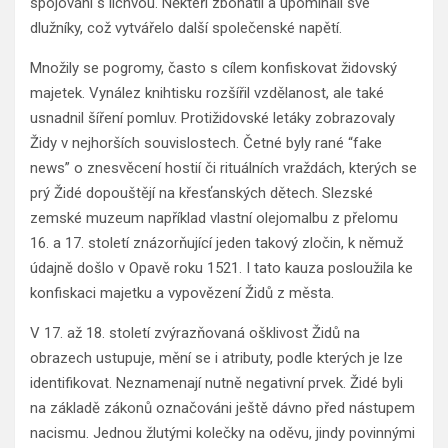
spojováni s lichvou. Někteří zbohatli a upomínali své
dlužníky, což vytvářelo další společenské napětí.
Množily se pogromy, často s cílem konfiskovat židovský
majetek. Vynález knihtisku rozšířil vzdělanost, ale také
usnadnil šíření pomluv. Protižidovské letáky zobrazovaly
Židy v nejhorších souvislostech. Četné byly rané “fake
news” o znesvěcení hostií či rituálních vraždách, kterých se
prý Židé dopouštějí na křesťanských dětech. Slezské
zemské muzeum například vlastní olejomalbu z přelomu
16. a 17. století znázorňující jeden takový zločin, k němuž
údajně došlo v Opavě roku 1521. I tato kauza posloužila ke
konfiskaci majetku a vypovězení Židů z města.
V 17. až 18. století zvýrazňovaná ošklivost Židů na
obrazech ustupuje, mění se i atributy, podle kterých je lze
identifikovat. Neznamenají nutně negativní prvek. Židé byli
na základě zákonů označováni ještě dávno před nástupem
nacismu. Jednou žlutými kolečky na oděvu, jindy povinnými