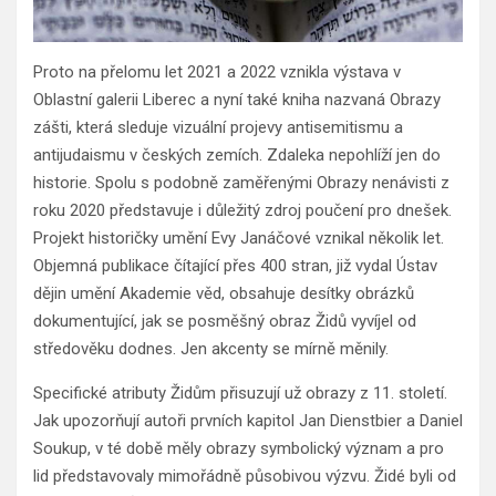
Proto na přelomu let 2021 a 2022 vznikla výstava v
Oblastní galerii Liberec a nyní také kniha nazvaná Obrazy
zášti, která sleduje vizuální projevy antisemitismu a
antijudaismu v českých zemích. Zdaleka nepohlíží jen do
historie. Spolu s podobně zaměřenými Obrazy nenávisti z
roku 2020 představuje i důležitý zdroj poučení pro dnešek.
Projekt historičky umění Evy Janáčové vznikal několik let.
Objemná publikace čítající přes 400 stran, již vydal Ústav
dějin umění Akademie věd, obsahuje desítky obrázků
dokumentující, jak se posměšný obraz Židů vyvíjel od
středověku dodnes. Jen akcenty se mírně měnily.
Specifické atributy Židům přisuzují už obrazy z 11. století.
Jak upozorňují autoři prvních kapitol Jan Dienstbier a Daniel
Soukup, v té době měly obrazy symbolický význam a pro
lid představovaly mimořádně působivou výzvu. Židé byli od