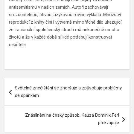
antisemitismu v našich zemích. Autoři zachovávají
srozumitelnou, čtivou jazykovou rovinu výkladu. Množství
reprodukcí z knihy činí i výtvarně mimořádné dílo ukazující,
že iracionální společenský strach má nekonečně mnoho
životů a že v každé době si lidé potřebují konstruovat
nepřítele.
Navigace
Světelné znečištění se zhoršuje a způsobuje problémy
pro
se spánkem
příspěvek
Znásilnění na český způsob. Kauza Dominik Feri
překvapuje