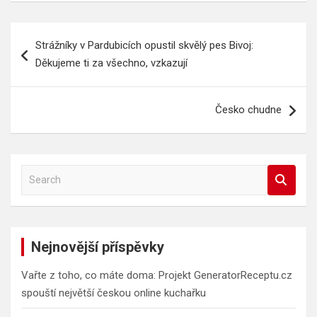
Navigace
Strážníky v Pardubicích opustil skvělý pes Bivoj:
pro
Děkujeme ti za všechno, vzkazují
příspěvek
Česko chudne
S
e
a
r
c
Nejnovější příspěvky
h
Vařte z toho, co máte doma: Projekt GeneratorReceptu.cz
spouští největší českou online kuchařku