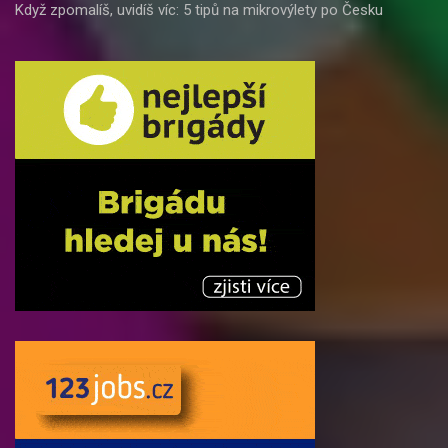
Když zpomalíš, uvidíš víc: 5 tipů na mikrovýlety po Česku