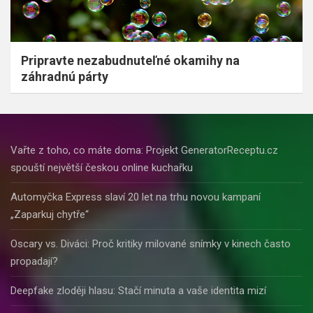
Pripravte nezabudnuteľné okamihy na
záhradnú párty
Vařte z toho, co máte doma: Projekt GeneratorReceptu.cz
spouští největší českou online kuchařku
Automyčka Express slaví 20 let na trhu novou kampaní
„Zaparkuj chytře“
Oscary vs. Diváci: Proč kritiky milované snímky v kinech často
propadají?
Deepfake zloději hlasu: Stačí minuta a vaše identita mizí