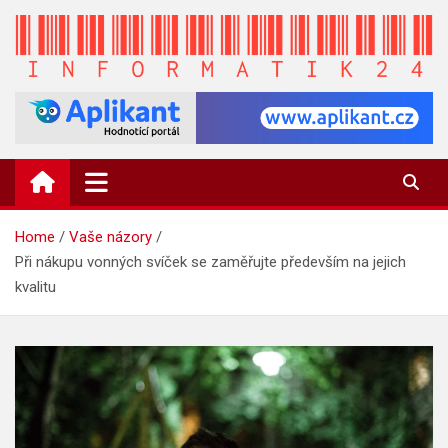
Skip
to
content
INFORMATIK24.CZ
Zpravodajství informací a novinky
Home
Vaše názory
Při nákupu vonných svíček se zaměřujte především na jejich
kvalitu