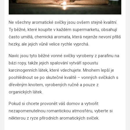
Ne všechny aromatické svíčky jsou ovšem stejně kvalitní.
Ty běžné, které koupíte v každém supermarketu, obsahují
často umělá, chemická aromata, která nejenže nevoní příliš
hezky, ale jejich vůně velice rychle vyprchá.
Navíc jsou tyto běžné vonné svíčky vyrobeny z parafinu na
bázi ropy, takže jejich spalování vytváří spoustu
karcinogenních látek, které vdechujete. Mnohem lepší je
poohlédnout se po skutečné kvalitě – vonných svíčkách s
dřevěným knotem, vyrobených ručně a pouze z
organických látek.
Pokud si chcete provonět váš domov a vytvořit
nezapomenutelnou romantickou atmosféru, vyberte si
některou z ryze přírodních aromatických svíček.