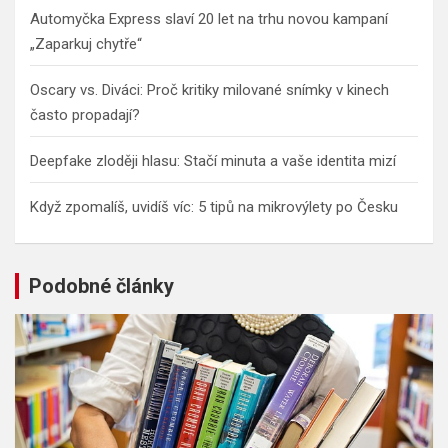
Automyčka Express slaví 20 let na trhu novou kampaní
„Zaparkuj chytře“
Oscary vs. Diváci: Proč kritiky milované snímky v kinech
často propadají?
Deepfake zloději hlasu: Stačí minuta a vaše identita mizí
Když zpomalíš, uvidíš víc: 5 tipů na mikrovýlety po Česku
Podobné články