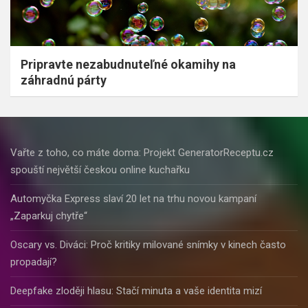
Pripravte nezabudnuteľné okamihy na
záhradnú párty
Vařte z toho, co máte doma: Projekt GeneratorReceptu.cz
spouští největší českou online kuchařku
Automyčka Express slaví 20 let na trhu novou kampaní
„Zaparkuj chytře“
Oscary vs. Diváci: Proč kritiky milované snímky v kinech často
propadají?
Deepfake zloději hlasu: Stačí minuta a vaše identita mizí