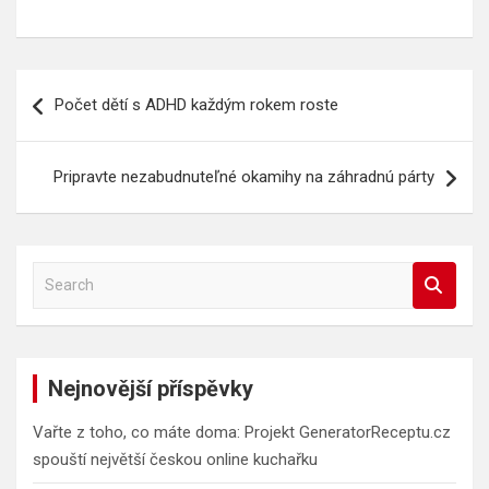
Navigace
Počet dětí s ADHD každým rokem roste
pro
příspěvek
Pripravte nezabudnuteľné okamihy na záhradnú párty
S
e
a
r
c
Nejnovější příspěvky
h
Vařte z toho, co máte doma: Projekt GeneratorReceptu.cz
spouští největší českou online kuchařku