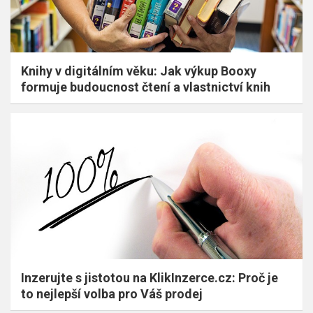
Knihy v digitálním věku: Jak výkup Booxy
formuje budoucnost čtení a vlastnictví knih
Inzerujte s jistotou na KlikInzerce.cz: Proč je
to nejlepší volba pro Váš prodej