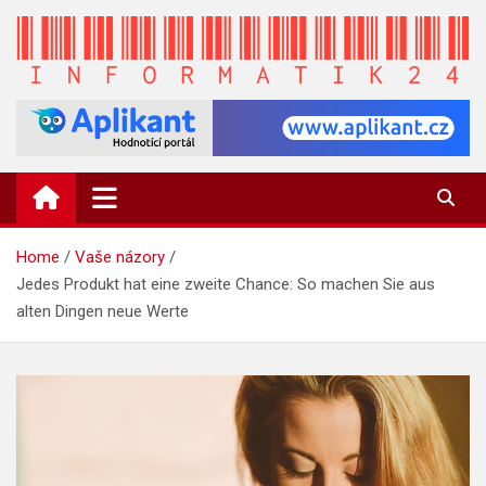
Skip
to
content
INFORMATIK24.CZ
Zpravodajství informací a novinky
Home
Vaše názory
Jedes Produkt hat eine zweite Chance: So machen Sie aus
alten Dingen neue Werte