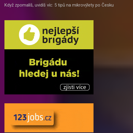
Když zpomalíš, uvidíš víc: 5 tipů na mikrovýlety po Česku