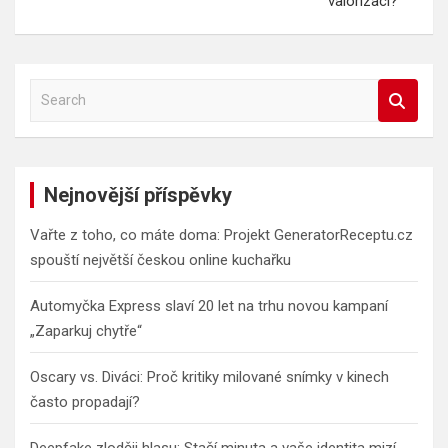
valorizaci?
S
e
a
r
c
Nejnovější příspěvky
h
Vařte z toho, co máte doma: Projekt GeneratorReceptu.cz
spouští největší českou online kuchařku
Automyčka Express slaví 20 let na trhu novou kampaní
„Zaparkuj chytře“
Oscary vs. Diváci: Proč kritiky milované snímky v kinech
často propadají?