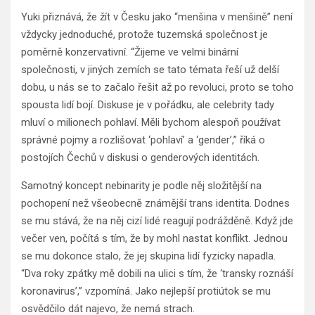
Yuki přiznává, že žít v Česku jako “menšina v menšině” není
vždycky jednoduché, protože tuzemská společnost je
poměrně konzervativní. “Žijeme ve velmi binární
společnosti, v jiných zemích se tato témata řeší už delší
dobu, u nás se to začalo řešit až po revoluci, proto se toho
spousta lidí bojí. Diskuse je v pořádku, ale celebrity tady
mluví o milionech pohlaví. Měli bychom alespoň používat
správné pojmy a rozlišovat ‘pohlaví’ a ‘gender’,” říká o
postojích Čechů v diskusi o genderových identitách.
Samotný koncept nebinarity je podle něj složitější na
pochopení než všeobecně známější trans identita. Dodnes
se mu stává, že na něj cizí lidé reagují podrážděně. Když jde
večer ven, počítá s tím, že by mohl nastat konflikt. Jednou
se mu dokonce stalo, že jej skupina lidí fyzicky napadla.
“Dva roky zpátky mě dobili na ulici s tím, že ‘transky roznáší
koronavirus’,” vzpomíná. Jako nejlepší protiútok se mu
osvědčilo dát najevo, že nemá strach.