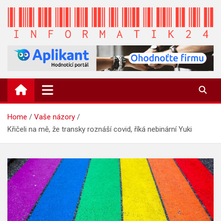
Skip
to
content
INFORMATIK24.CZ
Zpravodajství informací a novinky
Home
Vaše názory
Křičeli na mě, že transky roznáší covid, říká nebinární Yuki