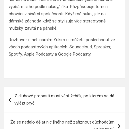
vybírám si ho podle nálady,” říká. Přizpůsobuje tomu i
chování v binární společnosti. Když má sukni, jde na
dámské záchody, když se stylizuje více stereotypně
mužsky, zavítá na pánské.
Rozhovor s nebinárním Yukim si můžete poslechnout ve
všech podcastových aplikacích: Soundcloud, Spreaker,
Spotify, Apple Podcasty a Google Podcasty.
Navigace
Z dluhové propasti musí vést žebřík, po kterém se dá
pro
vylézt pryč
příspěvek
Že se nedalo dělat nic jiného než zaříznout důchodcům