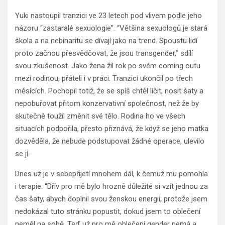
Yuki nastoupil tranzici ve 23 letech pod vlivem podle jeho
názoru “zastaralé sexuologie”. “Většina sexuologů je stará
škola a na nebinaritu se dívají jako na trend. Spoustu lidí
proto začnou přesvědčovat, že jsou transgender,” sdílí
svou zkušenost. Jako žena žil rok po svém coming outu
mezi rodinou, přáteli i v práci. Tranzici ukončil po třech
měsících. Pochopil totiž, že se spíš chtěl líčit, nosit šaty a
nepobuřovat přitom konzervativní společnost, než že by
skutečně toužil změnit své tělo. Rodina ho ve všech
situacích podpořila, přesto přiznává, že když se jeho matka
dozvěděla, že nebude podstupovat žádné operace, ulevilo
se jí.
Dnes už je v sebepřijetí mnohem dál, k čemuž mu pomohla
i terapie. “Dřív pro mě bylo hrozně důležité si vzít jednou za
čas šaty, abych doplnil svou ženskou energii, protože jsem
nedokázal tuto stránku popustit, dokud jsem to oblečení
neměl na sobě. Teď už pro mě oblečení gender nemá a