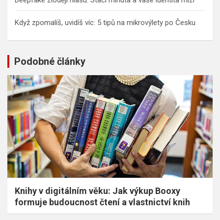
Deepfake zloději hlasu: Stačí minuta a vaše identita mizí
Když zpomalíš, uvidíš víc: 5 tipů na mikrovýlety po Česku
Podobné články
Knihy v digitálním věku: Jak výkup Booxy
formuje budoucnost čtení a vlastnictví knih