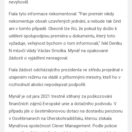
nevyhověl.
Fiala tyto informace nekomentoval. “Pan premiér nikdy
nekomentuje obsah uzavřených jednání, a nebude tak činit
ani v tomto případě. Obecně lze říci, že pokud by došlo k
udělení spolupodpisu premiéra u dokumentu, který toto
vyžaduje, veřejnost bychom o tom informovali,” řekl Deníku
N mluvčí vlády Václav Smolka. Mynář na opakované
žádosti o vyjádření nereagoval.
Fiala žádost odcházejícího prezidenta ve středu projednal v
utajeném režimu na vládě s přítomnými ministry, kteří ho v
rozhodnutí abolici nepodepsat podpořili.
Mynář je od jara 2021 trestně stíhaný za poškozování
finančních zájmů Evropské unie a dotačního podvodu. V
případu jde o šestimilionovou dotaci na dostavbu penzionu
v Osvětimanech na Uherskohradišťsku, kterou získala
Mynářova společnost Clever Management. Podle policie