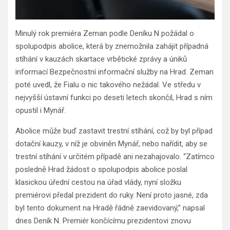
Minulý rok premiéra Zeman podle Deníku N požádal o
spolupodpis abolice, která by znemožnila zahájit případná
stíhání v kauzách skartace vrbětické zprávy a úniků
informací Bezpečnostní informační služby na Hrad. Zeman
poté uvedl, že Fialu o nic takového nežádal. Ve středu v
nejvyšší ústavní funkci po deseti letech skončil, Hrad s ním
opustil i Mynář.
Abolice může buď zastavit trestní stíhání, což by byl případ
dotační kauzy, v níž je obviněn Mynář, nebo nařídit, aby se
trestní stíhání v určitém případě ani nezahajovalo. “Zatímco
posledně Hrad žádost o spolupodpis abolice poslal
klasickou úřední cestou na úřad vlády, nyní složku
premiérovi předal prezident do ruky. Není proto jasné, zda
byl tento dokument na Hradě řádně zaevidovaný,” napsal
dnes Deník N. Premiér končícímu prezidentovi znovu