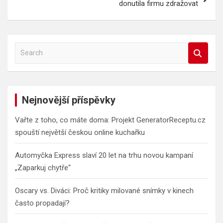
donutila firmu zdražovat
S
e
a
r
c
Nejnovější příspěvky
h
Vařte z toho, co máte doma: Projekt GeneratorReceptu.cz
spouští největší českou online kuchařku
Automyčka Express slaví 20 let na trhu novou kampaní
„Zaparkuj chytře“
Oscary vs. Diváci: Proč kritiky milované snímky v kinech
často propadají?