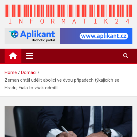
Skip
to
content
INFORMATIK24.CZ
Zpravodajství informací a novinky
Home
Domácí
Zeman chtěl udělit abolici ve dvou případech týkajících se
Hradu, Fiala to však odmítl