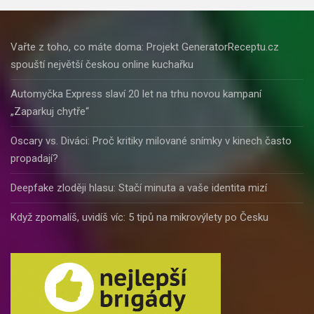
Vařte z toho, co máte doma: Projekt GeneratorReceptu.cz
spouští největší českou online kuchařku
Automyčka Express slaví 20 let na trhu novou kampaní
„Zaparkuj chytře“
Oscary vs. Diváci: Proč kritiky milované snímky v kinech často
propadají?
Deepfake zloději hlasu: Stačí minuta a vaše identita mizí
Když zpomalíš, uvidíš víc: 5 tipů na mikrovýlety po Česku