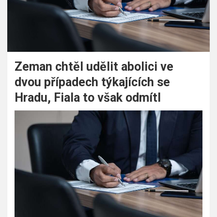
Zeman chtěl udělit abolici ve
dvou případech týkajících se
Hradu, Fiala to však odmítl