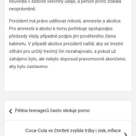
neuvedla v žádosti všechny údaje, a peníze proto získala
neoprávněně.
Prezident má právo udělovat milosti, amnestie a abolice.
Pro amnestii a abolici k tomu potřebuje spolupodpis
předsedy vlády, případně podpis jím pověřeného člena
kabinetu. V případě abolice prezident nařídí, aby se trestní
stíhání pro určitý trestný čin nezahajovalo, a pokud už
zahájeno bylo, ale nebylo doposud pravomocně skončeno,
aby bylo zastaveno.
Navigace
Pětina teenagerů často sleduje porno
pro
příspěvek
Coca-Cola ve čtvrtletí zvýšila tržby i zisk, inflace