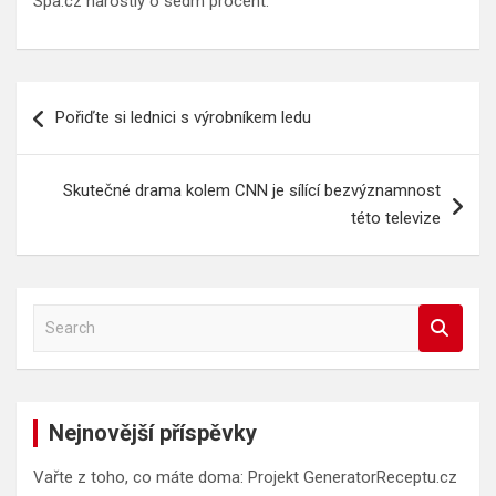
Spa.cz narostly o sedm procent.
Navigace
Pořiďte si lednici s výrobníkem ledu
pro
příspěvek
Skutečné drama kolem CNN je sílící bezvýznamnost
této televize
S
e
a
r
c
Nejnovější příspěvky
h
Vařte z toho, co máte doma: Projekt GeneratorReceptu.cz