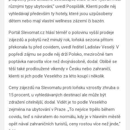
různými typy ubytování,“ uvedl Pospíšilík. Klienti podle něj
vyhledávají především ty hotely, které jsou uzpůsobeny
dětem nebo mají vlastní wellness zázemí či bazén.
Portál Slevomat.cz hlásí téměř o polovinu vyšší prodeje
zájezdů a pobytů než minulý rok, loňská sezona přitom
překonala tu před covidem, uvedl ředitel Ladislav Veselý. V
popředí zájmu se podle něj drží Polsko, meziročně tam
poptávka narostla více než dvojnásobně, dodal. Oblibě se
těší také prodloužené víkendy v Česku nebo zahraničí,
klienti si jich podle Veselého za léto koupí i několik.
Ceny zájezdů na Slevomatu proti loňsku vzrostly zhruba o
15 procent, u vyhledávaných destinací ale může být
zdražení citelnější, dodal. Vidět je to podle Veselého
zejména na ubytování v Praze. „To nejvíce trpělo během
covidu, teď s návratem do normálu, kdy je v hlavním městě
opět nával zahraničních turistů, ceny rostou více než jinde,“