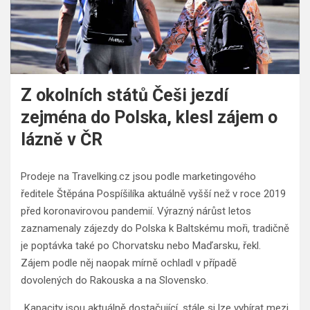
Z okolních států Češi jezdí
zejména do Polska, klesl zájem o
lázně v ČR
Prodeje na Travelking.cz jsou podle marketingového
ředitele Štěpána Pospíšilíka aktuálně vyšší než v roce 2019
před koronavirovou pandemií. Výrazný nárůst letos
zaznamenaly zájezdy do Polska k Baltskému moři, tradičně
je poptávka také po Chorvatsku nebo Maďarsku, řekl.
Zájem podle něj naopak mírně ochladl v případě
dovolených do Rakouska a na Slovensko.
„Kapacity jsou aktuálně dostačující, stále si lze vybírat mezi