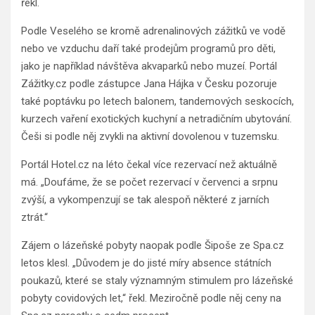
řekl.
Podle Veselého se kromě adrenalinových zážitků ve vodě
nebo ve vzduchu daří také prodejům programů pro děti,
jako je například návštěva akvaparků nebo muzeí. Portál
Zážitky.cz podle zástupce Jana Hájka v Česku pozoruje
také poptávku po letech balonem, tandemových seskocích,
kurzech vaření exotických kuchyní a netradičním ubytování.
Češi si podle něj zvykli na aktivní dovolenou v tuzemsku.
Portál Hotel.cz na léto čekal více rezervací než aktuálně
má. „Doufáme, že se počet rezervací v červenci a srpnu
zvýší, a vykompenzují se tak alespoň některé z jarních
ztrát.“
Zájem o lázeňské pobyty naopak podle Šipoše ze Spa.cz
letos klesl. „Důvodem je do jisté míry absence státních
poukazů, které se staly významným stimulem pro lázeňské
pobyty covidových let,“ řekl. Meziročně podle něj ceny na