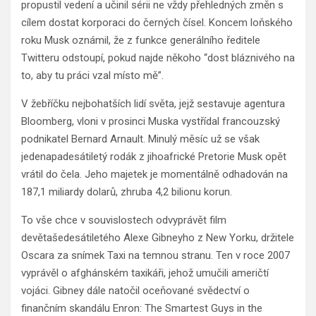
propustil vedení a učinil sérii ne vždy přehledných změn s
cílem dostat korporaci do černých čísel. Koncem loňského
roku Musk oznámil, že z funkce generálního ředitele
Twitteru odstoupí, pokud najde někoho “dost bláznivého na
to, aby tu práci vzal místo mě”.
V žebříčku nejbohatších lidí světa, jejž sestavuje agentura
Bloomberg, vloni v prosinci Muska vystřídal francouzský
podnikatel Bernard Arnault. Minulý měsíc už se však
jedenapadesátiletý rodák z jihoafrické Pretorie Musk opět
vrátil do čela. Jeho majetek je momentálně odhadován na
187,1 miliardy dolarů, zhruba 4,2 bilionu korun.
To vše chce v souvislostech odvyprávět film
devětašedesátiletého Alexe Gibneyho z New Yorku, držitele
Oscara za snímek Taxi na temnou stranu. Ten v roce 2007
vyprávěl o afghánském taxikáři, jehož umučili američtí
vojáci. Gibney dále natočil oceňované svědectví o
finančním skandálu Enron: The Smartest Guys in the