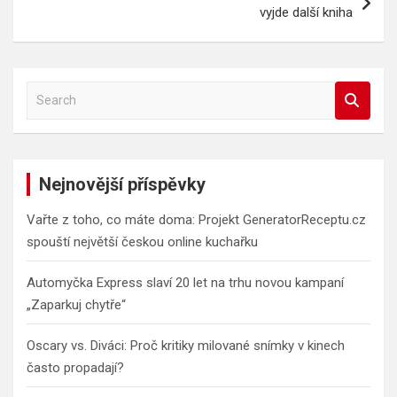
vyjde další kniha
S
e
a
r
c
Nejnovější příspěvky
h
Vařte z toho, co máte doma: Projekt GeneratorReceptu.cz
spouští největší českou online kuchařku
Automyčka Express slaví 20 let na trhu novou kampaní
„Zaparkuj chytře“
Oscary vs. Diváci: Proč kritiky milované snímky v kinech
často propadají?