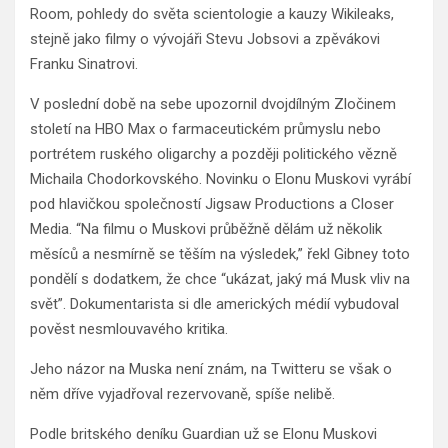
Room, pohledy do světa scientologie a kauzy Wikileaks,
stejně jako filmy o vývojáři Stevu Jobsovi a zpěvákovi
Franku Sinatrovi.
V poslední době na sebe upozornil dvojdílným Zločinem
století na HBO Max o farmaceutickém průmyslu nebo
portrétem ruského oligarchy a později politického vězně
Michaila Chodorkovského. Novinku o Elonu Muskovi vyrábí
pod hlavičkou společností Jigsaw Productions a Closer
Media. “Na filmu o Muskovi průběžně dělám už několik
měsíců a nesmírně se těším na výsledek,” řekl Gibney toto
pondělí s dodatkem, že chce “ukázat, jaký má Musk vliv na
svět”. Dokumentarista si dle amerických médií vybudoval
pověst nesmlouvavého kritika.
Jeho názor na Muska není znám, na Twitteru se však o
něm dříve vyjadřoval rezervovaně, spíše nelibě.
Podle britského deníku Guardian už se Elonu Muskovi