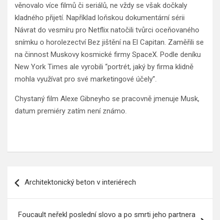
věnovalo více filmů či seriálů, ne vždy se však dočkaly
kladného přijetí. Například loňskou dokumentární sérii
Návrat do vesmíru pro Netflix natočili tvůrci oceňovaného
snímku o horolezectví Bez jištění na El Capitan. Zaměřili se
na činnost Muskovy kosmické firmy SpaceX. Podle deníku
New York Times ale vyrobili “portrét, jaký by firma klidně
mohla využívat pro své marketingové účely”.
Chystaný film Alexe Gibneyho se pracovně jmenuje Musk,
datum premiéry zatím není známo.
Navigace
Architektonický beton v interiérech
pro
příspěvek
Foucault neřekl poslední slovo a po smrti jeho partnera