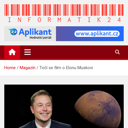
Skip
to
content
INFORMATIK24.CZ
Zpravodajství informací a novinky
Home
Magazín
Točí se film o Elonu Muskovi