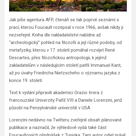
Jak píše agentura AFP, čtenáři se tak poprvé seznámí s
prací, kterou Foucault rozepsal v roce 1966, avšak nikdy ji
nezveřejnil. Kniha dle nakladatelství nabídne až
“archeologický” pohled na filozofii a její různé podoby, od
metafyziky, kterou v 17. století pomáhal rozvíjet René
Descartes, přes filozofickou antropologii, k jejímž
zakladatelům v následujícím století patřil Immanuel Kant,
až po úvahy Friedricha Nietzscheho o významu jazyka z
konce 19. století.
Text k vydání připravili akademici Orazio Irrera z
francouzské Univerzity Paříž VIII a Daniele Lorenzini, jenž
působí na Pensylvánské univerzitě v USA.
Lorenzini nedávno na Twitteru zveřejnil obsah plánované
publikace a naznačil, že výhledově vydá také část
Foucaultových přednášek z Tuniska. Tam autor odjel právě