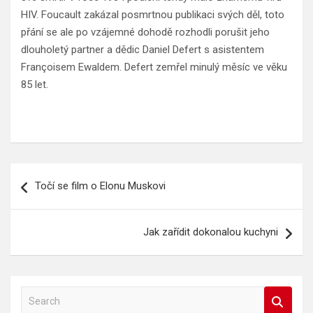
HIV. Foucault zakázal posmrtnou publikaci svých děl, toto
přání se ale po vzájemné dohodě rozhodli porušit jeho
dlouholetý partner a dědic Daniel Defert s asistentem
Françoisem Ewaldem. Defert zemřel minulý měsíc ve věku
85 let.
Navigace
Točí se film o Elonu Muskovi
pro
příspěvek
Jak zařídit dokonalou kuchyni
S
e