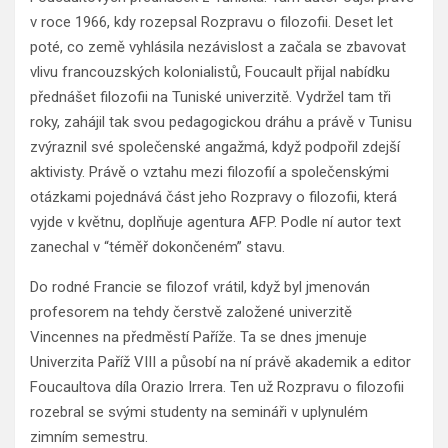
v roce 1966, kdy rozepsal Rozpravu o filozofii. Deset let
poté, co země vyhlásila nezávislost a začala se zbavovat
vlivu francouzských kolonialistů, Foucault přijal nabídku
přednášet filozofii na Tuniské univerzitě. Vydržel tam tři
roky, zahájil tak svou pedagogickou dráhu a právě v Tunisu
zvýraznil své společenské angažmá, když podpořil zdejší
aktivisty. Právě o vztahu mezi filozofií a společenskými
otázkami pojednává část jeho Rozpravy o filozofii, která
vyjde v květnu, doplňuje agentura AFP. Podle ní autor text
zanechal v “téměř dokončeném” stavu.
Do rodné Francie se filozof vrátil, když byl jmenován
profesorem na tehdy čerstvě založené univerzitě
Vincennes na předměstí Paříže. Ta se dnes jmenuje
Univerzita Paříž VIII a působí na ní právě akademik a editor
Foucaultova díla Orazio Irrera. Ten už Rozpravu o filozofii
rozebral se svými studenty na semináři v uplynulém
zimním semestru.