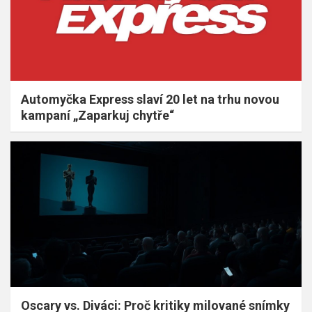
Automyčka Express slaví 20 let na trhu novou
kampaní „Zaparkuj chytře“
Oscary vs. Diváci: Proč kritiky milované snímky