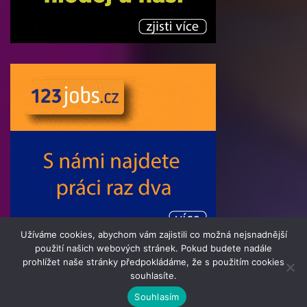
Užíváme cookies, abychom vám zajistili co možná nejsnadnější
použití našich webových stránek. Pokud budete nadále
prohlížet naše stránky předpokládáme, že s použitím cookies
souhlasíte.
© 2016 - 2025 Informatik24.cz | člen skupiny 123jobs Media |
Souhlasím
Všechna práva vyhrazena | Theme by
MantraBrain