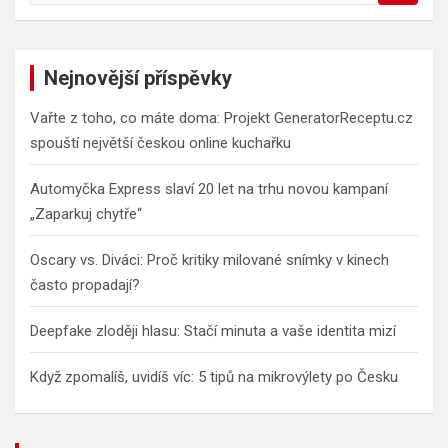
a
r
c
Nejnovější příspěvky
h
Vařte z toho, co máte doma: Projekt GeneratorReceptu.cz
spouští největší českou online kuchařku
Automyčka Express slaví 20 let na trhu novou kampaní
„Zaparkuj chytře“
Oscary vs. Diváci: Proč kritiky milované snímky v kinech
často propadají?
Deepfake zloději hlasu: Stačí minuta a vaše identita mizí
Když zpomalíš, uvidíš víc: 5 tipů na mikrovýlety po Česku