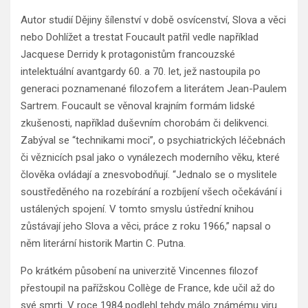
Autor studií Dějiny šílenství v době osvícenství, Slova a věci
nebo Dohlížet a trestat Foucault patřil vedle například
Jacquese Derridy k protagonistům francouzské
intelektuální avantgardy 60. a 70. let, jež nastoupila po
generaci poznamenané filozofem a literátem Jean-Paulem
Sartrem. Foucault se věnoval krajním formám lidské
zkušenosti, například duševním chorobám či delikvenci.
Zabýval se “technikami moci”, o psychiatrických léčebnách
či věznicích psal jako o vynálezech moderního věku, které
člověka ovládají a znesvobodňují. “Jednalo se o myslitele
soustředěného na rozebírání a rozbíjení všech očekávání i
ustálených spojení. V tomto smyslu ústřední knihou
zůstávají jeho Slova a věci, práce z roku 1966,” napsal o
něm literární historik Martin C. Putna.
Po krátkém působení na univerzitě Vincennes filozof
přestoupil na pařížskou Collège de France, kde učil až do
své smrti. V roce 1984 podlehl tehdy málo známému viru