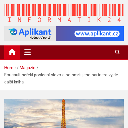
Skip
to
content
INFORMATIK24.CZ
Zpravodajství informací a novinky
Home
Magazín
Foucault neřekl poslední slovo a po smrti jeho partnera vyjde
další kniha