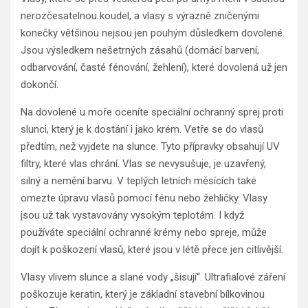
nerozčesatelnou koudel, a vlasy s výrazně zničenými
konečky většinou nejsou jen pouhým důsledkem dovolené.
Jsou výsledkem nešetrných zásahů (domácí barvení,
odbarvování, časté fénování, žehlení), které dovolená už jen
dokončí.
Na dovolené u moře oceníte speciální ochranný sprej proti
slunci, který je k dostání i jako krém. Vetře se do vlasů
předtím, než vyjdete na slunce. Tyto přípravky obsahují UV
filtry, které vlas chrání. Vlas se nevysušuje, je uzavřený,
silný a nemění barvu. V teplých letních měsících také
omezte úpravu vlasů pomocí fénu nebo žehličky. Vlasy
jsou už tak vystavovány vysokým teplotám. I když
používáte speciální ochranné krémy nebo spreje, může
dojít k poškození vlasů, které jsou v létě přece jen citlivější.
Vlasy vlivem slunce a slané vody „šisují“. Ultrafialové záření
poškozuje keratin, který je základní stavební bílkovinou