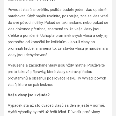
Pevnost vlasů si ověříte, jestliže budete jeden vlas opatrně
natahovat. Když napětí uvolníte, pozorujte, zda se vlas vrátí
do své původní délky, Pokud se tak nestane, nebo pokud se
vlas dokonce přetrhne, znamená to, že vaše vlasy jsou
křehké a poničené. Uchopte pramínek svých vlasů a celý jej
promněte od konečků ke kořínkům. Jsou-li vlasy po
promnutí hrubé, znamená to, že stavba vlasu je narušena a
vlasy jsou dehydrované.
Vysušené a zacuchané vlasy jsou vždy matné. Používejte
proto takové přípravky, které vlasy uzdravují řadou
provitaminů a obsahují posilovače lesku. Ty vyhladí povrch
vlasů, které se pak lesknou.
Vaše vlasy jsou všude
?
Výpadek sta až sto dvaceti vlasů za den je ještě v normě.
Vyšší výpadky by měl už řešit lékař. Důvodů, proč vlasy