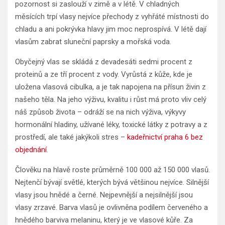
pozornost si zaslouží v zimě a v létě. V chladných
měsících trpí vlasy nejvíce přechody z vyhřáté místnosti do
chladu a ani pokrývka hlavy jim moc neprospívá. V létě dají
vlasům zabrat sluneční paprsky a mořská voda.
Obyčejný vlas se skládá z devadesáti sedmi procent z
proteinů a ze tří procent z vody. Vyrůstá z kůže, kde je
uložena vlasová cibulka, a je tak napojena na přísun živin z
našeho těla. Na jeho výživu, kvalitu i růst má proto vliv celý
náš způsob života – odráží se na nich výživa, výkyvy
hormonální hladiny, užívané léky, toxické látky z potravy a z
prostředí, ale také jakýkoli stres –
kadeřnictví praha 6 bez
objednání
.
Člověku na hlavě roste průměrně 100 000 až 150 000 vlasů.
Nejtenčí bývají světlé, kterých bývá většinou nejvíce. Silnější
vlasy jsou hnědé a černé. Nejpevnější a nejsilnější jsou
vlasy zrzavé. Barva vlasů je ovlivněna podílem červeného a
hnědého barviva melaninu, který je ve vlasové kůře. Za