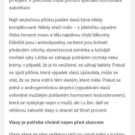
při kojení. V přechodu může pomoci speciální hormonální
substituce.
Najít skutečnou příčinu padání vlasů bývá někdy
komplikované. Někdy stačí málo – z jídelníčku vypadne
třeba červené maso a tělu najednou chybí bílkoviny.
Důležité jsou i aminokyseliny, na které jsou bohaté
především ořechy, slunečnicová semínka a tučnější
mořské ryby. Léčba se zahajuje potíráním roztoky nebo
krémy, v případě, že je to neúčinné, se užívají tablety. Pokud
se zjistí příčina, která výpadek vlasů způsobila, může se
stát, že se žena vrátí k těm vlasům, které měla. Pokud se
jedná o androgenetickou alopécii (vypadávání vlasů
ovlivněné mužským pohlavním hormonem testosteronem),
která se vyskytuje nejen u mužů, ale i u žen, daří se
většinou zahustit vlasy o dvacet až třicet procent.
Vlasy je potřeba chránit nejen před sluncem
Vlasy, které se přes veškerou péči po umytí mění v suchou