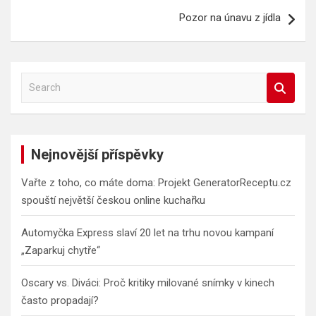
příspěvek
Pozor na únavu z jídla
S
e
a
r
c
Nejnovější příspěvky
h
Vařte z toho, co máte doma: Projekt GeneratorReceptu.cz
spouští největší českou online kuchařku
Automyčka Express slaví 20 let na trhu novou kampaní
„Zaparkuj chytře“
Oscary vs. Diváci: Proč kritiky milované snímky v kinech
často propadají?