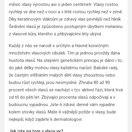
měsíc vlasy vyrostou asi o jeden centimetr. Vlasy rostou
rychleji ve dne než v noci a v létě rostou rychleji než v zimě.
Díky keratinovým vláknům je zdravý vlas pevnější než hliník.
Šedivění vlasů je způsobeno postupným úbytkem melaninu
z vlasové kůry, kterého s přibývajícími léty ubývá.
Každý z nás se narodí s určitým a hlavně konečným
množstvím vlasových cibulek. Tím je jednou provždy dána
hustota vlasů. Na stejném genetickém principu je dáno i to,
do jaké délky mohou vlasy každému narůst. Babské rady,
že častým stříháním malých dětí vlasy zhoustnou nebo
budou růst rychleji, jsou nesmyslné. Zhruba 80 až 90
procent všech vlasů se nachází v tzv. aktivní fázi, která trvá
od tří do pěti let. Zbývající procenta vlasů odpočívají a v
budoucnu vypadnou. Jste-li zdraví, denně vám vypadne
kolem stovky vlasů. Máte-li vážnější potíže s vlasy, bude
nejlepší, když zajdete k dermatologovi.
Jak jste na tom s vlasy vy?