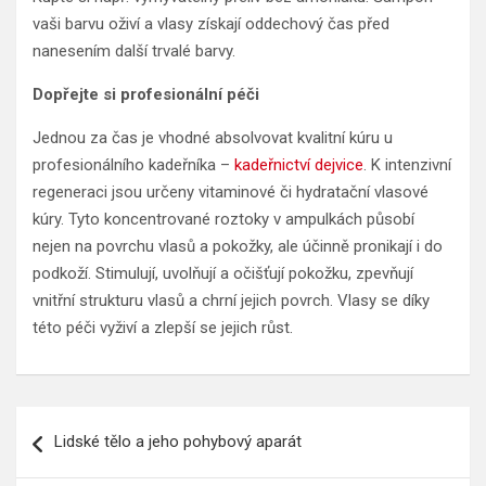
vaši barvu oživí a vlasy získají oddechový čas před
nanesením další trvalé barvy.
Dopřejte si profesionální péči
Jednou za čas je vhodné absolvovat kvalitní kúru u
profesionálního kadeřníka –
kadeřnictví dejvice
. K intenzivní
regeneraci jsou určeny vitaminové či hydratační vlasové
kúry. Tyto koncentrované roztoky v ampulkách působí
nejen na povrchu vlasů a pokožky, ale účinně pronikají i do
podkoží. Stimulují, uvolňují a očišťují pokožku, zpevňují
vnitřní strukturu vlasů a chrní jejich povrch. Vlasy se díky
této péči vyživí a zlepší se jejich růst.
Navigace
Lidské tělo a jeho pohybový aparát
pro