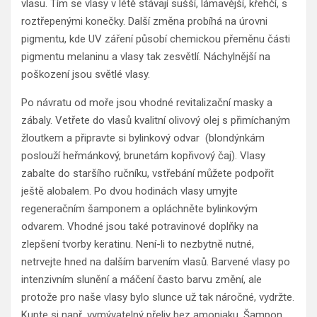
vlasu. Tím se vlasy v létě stávají sušší, lámavější, křehčí, s
roztřepenými konečky. Další změna probíhá na úrovni
pigmentu, kde UV záření působí chemickou přeměnu části
pigmentu melaninu a vlasy tak zesvětlí. Náchylnější na
poškození jsou světlé vlasy.
Po návratu od moře jsou vhodné revitalizační masky a
zábaly. Vetřete do vlasů kvalitní olivový olej s přimíchaným
žloutkem a připravte si bylinkový odvar (blondýnkám
poslouží heřmánkový, brunetám kopřivový čaj). Vlasy
zabalte do staršího ručníku, vstřebání můžete podpořit
ještě alobalem. Po dvou hodinách vlasy umyjte
regeneračním šamponem a opláchněte bylinkovým
odvarem. Vhodné jsou také potravinové doplňky na
zlepšení tvorby keratinu. Není-li to nezbytně nutné,
netrvejte hned na dalším barvením vlasů. Barvené vlasy po
intenzivním slunění a máčení často barvu změní, ale
protože pro naše vlasy bylo slunce už tak náročné, vydržte.
Kupte si např. vymývatelný přeliv bez amoniaku. Šampon