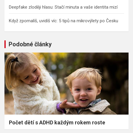
Deepfake zloději hlasu: Stačí minuta a vaše identita mizí
Když zpomalíš, uvidíš víc: 5 tipů na mikrovýlety po Česku
Podobné články
Počet dětí s ADHD každým rokem roste