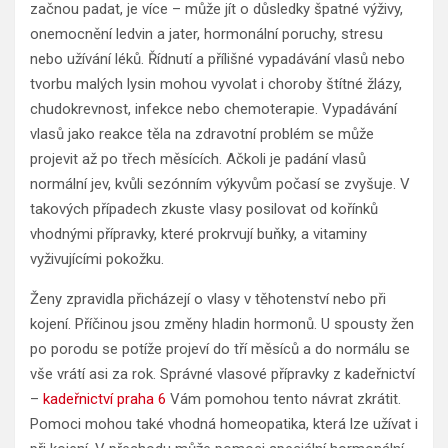
začnou padat, je více – může jít o důsledky špatné výživy,
onemocnění ledvin a jater, hormonální poruchy, stresu
nebo užívání léků. Řídnutí a přílišné vypadávání vlasů nebo
tvorbu malých lysin mohou vyvolat i choroby štítné žlázy,
chudokrevnost, infekce nebo chemoterapie. Vypadávání
vlasů jako reakce těla na zdravotní problém se může
projevit až po třech měsících. Ačkoli je padání vlasů
normální jev, kvůli sezónním výkyvům počasí se zvyšuje. V
takových případech zkuste vlasy posilovat od kořínků
vhodnými přípravky, které prokrvují buňky, a vitaminy
vyživujícími pokožku.
Ženy zpravidla přicházejí o vlasy v těhotenství nebo při
kojení. Příčinou jsou změny hladin hormonů. U spousty žen
po porodu se potíže projeví do tří měsíců a do normálu se
vše vrátí asi za rok. Správné vlasové přípravky z kadeřnictví
–
kadeřnictví praha 6
Vám pomohou tento návrat zkrátit.
Pomoci mohou také vhodná homeopatika, která lze užívat i