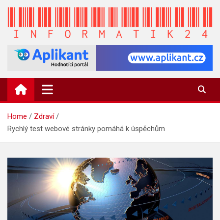
Skip
to
content
INFORMATIK24.CZ
Zpravodajství informací a novinky
Home
Zdraví
Rychlý test webové stránky pomáhá k úspěchům