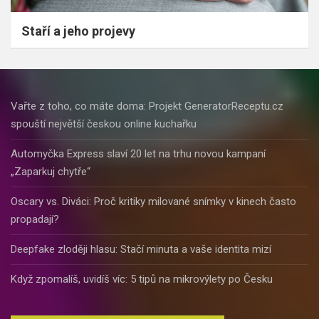
Staří a jeho projevy
Vařte z toho, co máte doma: Projekt GeneratorReceptu.cz
spouští největší českou online kuchařku
Automyčka Express slaví 20 let na trhu novou kampaní
„Zaparkuj chytře“
Oscary vs. Diváci: Proč kritiky milované snímky v kinech často
propadají?
Deepfake zloději hlasu: Stačí minuta a vaše identita mizí
Když zpomalíš, uvidíš víc: 5 tipů na mikrovýlety po Česku