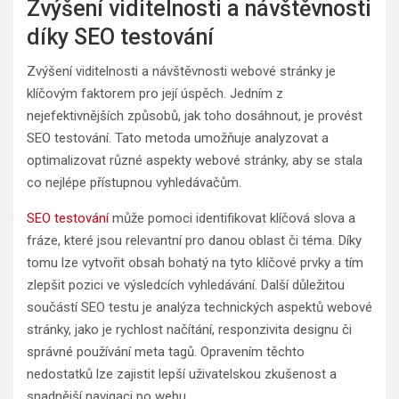
Zvýšení viditelnosti a návštěvnosti
díky SEO testování
Zvýšení viditelnosti a návštěvnosti webové stránky je
klíčovým faktorem pro její úspěch. Jedním z
nejefektivnějších způsobů, jak toho dosáhnout, je provést
SEO testování. Tato metoda umožňuje analyzovat a
optimalizovat různé aspekty webové stránky, aby se stala
co nejlépe přístupnou vyhledávačům.
SEO testování
může pomoci identifikovat klíčová slova a
fráze, které jsou relevantní pro danou oblast či téma. Díky
tomu lze vytvořit obsah bohatý na tyto klíčové prvky a tím
zlepšit pozici ve výsledcích vyhledávání. Další důležitou
součástí SEO testu je analýza technických aspektů webové
stránky, jako je rychlost načítání, responzivita designu či
správné používání meta tagů. Opravením těchto
nedostatků lze zajistit lepší uživatelskou zkušenost a
snadnější navigaci po webu.