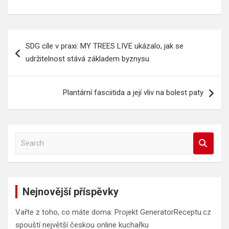
Navigace
SDG cíle v praxi: MY TREES LIVE ukázalo, jak se
pro
udržitelnost stává základem byznysu
příspěvek
Plantární fasciitida a její vliv na bolest paty
S
e
a
r
c
Nejnovější příspěvky
h
Vařte z toho, co máte doma: Projekt GeneratorReceptu.cz
spouští největší českou online kuchařku