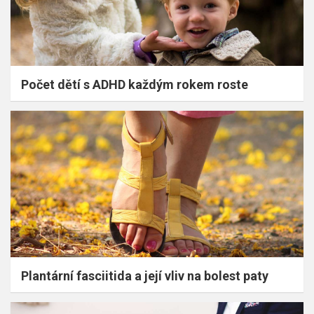
Počet dětí s ADHD každým rokem roste
Plantární fasciitida a její vliv na bolest paty