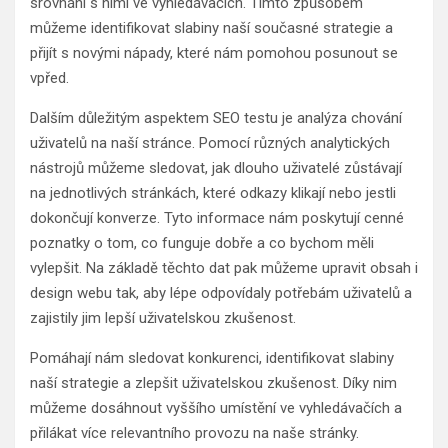
srovnání s nimi ve vyhledávačích. Tímto způsobem
můžeme identifikovat slabiny naší současné strategie a
přijít s novými nápady, které nám pomohou posunout se
vpřed.
Dalším důležitým aspektem SEO testu je analýza chování
uživatelů na naší stránce. Pomocí různých analytických
nástrojů můžeme sledovat, jak dlouho uživatelé zůstávají
na jednotlivých stránkách, které odkazy klikají nebo jestli
dokončují konverze. Tyto informace nám poskytují cenné
poznatky o tom, co funguje dobře a co bychom měli
vylepšit. Na základě těchto dat pak můžeme upravit obsah i
design webu tak, aby lépe odpovídaly potřebám uživatelů a
zajistily jim lepší uživatelskou zkušenost.
Pomáhají nám sledovat konkurenci, identifikovat slabiny
naší strategie a zlepšit uživatelskou zkušenost. Díky nim
můžeme dosáhnout vyššího umístění ve vyhledávačích a
přilákat více relevantního provozu na naše stránky.