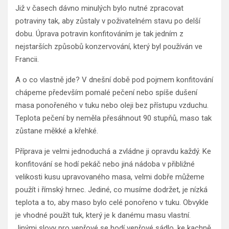
Již v časech dávno minulých bylo nutné zpracovat
potraviny tak, aby zůstaly v poživatelném stavu po delší
dobu. Úprava potravin konfitováním je tak jedním z
nejstarších způsobů konzervování, který byl používán ve
Francii.
A o co vlastně jde? V dnešní době pod pojmem konfitování
chápeme především pomalé pečení nebo spíše dušení
masa ponořeného v tuku nebo oleji bez přístupu vzduchu.
Teplota pečení by neměla přesáhnout 90 stupňů, maso tak
zůstane měkké a křehké.
Příprava je velmi jednoduchá a zvládne ji opravdu každý. Ke
konfitování se hodí pekáč nebo jiná nádoba v přibližné
velikosti kusu upravovaného masa, velmi dobře můžeme
použít i římský hrnec. Jediné, co musíme dodržet, je nízká
teplota a to, aby maso bylo celé ponořeno v tuku. Obvykle
je vhodné použít tuk, který je k danému masu vlastní.
Jinými slovy pro vepřové se hodí vepřové sádlo, ke kachně