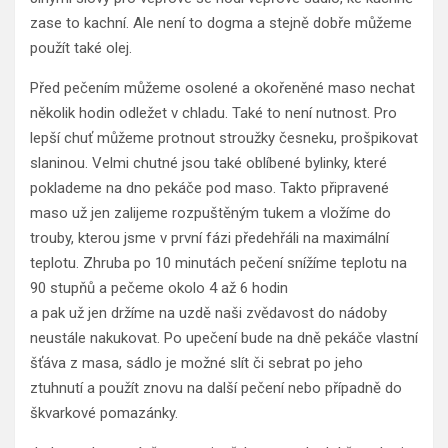
zase to kachní. Ale není to dogma a stejně dobře můžeme
použít také olej.
Před pečením můžeme osolené a okořeněné maso nechat
několik hodin odležet v chladu. Také to není nutnost. Pro
lepší chuť můžeme protnout stroužky česneku, prošpikovat
slaninou. Velmi chutné jsou také oblíbené bylinky, které
poklademe na dno pekáče pod maso. Takto připravené
maso už jen zalijeme rozpuštěným tukem a vložíme do
trouby, kterou jsme v první fázi předehřáli na maximální
teplotu. Zhruba po 10 minutách pečení snížíme teplotu na
90 stupňů a pečeme okolo 4 až 6 hodin
a pak už jen držíme na uzdě naši zvědavost do nádoby
neustále nakukovat. Po upečení bude na dně pekáče vlastní
šťáva z masa, sádlo je možné slít či sebrat po jeho
ztuhnutí a použít znovu na další pečení nebo případně do
škvarkové pomazánky.