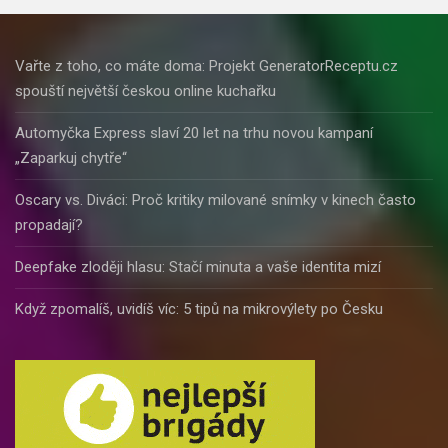
Vařte z toho, co máte doma: Projekt GeneratorReceptu.cz
spouští největší českou online kuchařku
Automyčka Express slaví 20 let na trhu novou kampaní
„Zaparkuj chytře“
Oscary vs. Diváci: Proč kritiky milované snímky v kinech často
propadají?
Deepfake zloději hlasu: Stačí minuta a vaše identita mizí
Když zpomalíš, uvidíš víc: 5 tipů na mikrovýlety po Česku