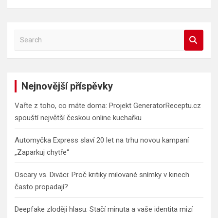
S
e
a
r
c
Nejnovější příspěvky
h
Vařte z toho, co máte doma: Projekt GeneratorReceptu.cz
spouští největší českou online kuchařku
Automyčka Express slaví 20 let na trhu novou kampaní
„Zaparkuj chytře“
Oscary vs. Diváci: Proč kritiky milované snímky v kinech
často propadají?
Deepfake zloději hlasu: Stačí minuta a vaše identita mizí