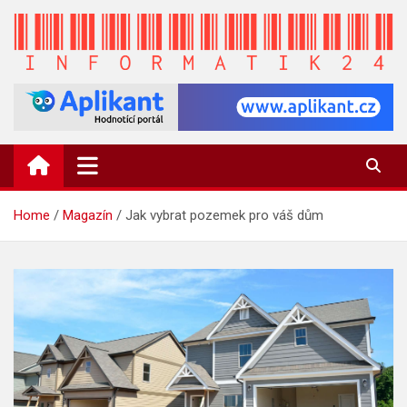
Skip
to
content
INFORMATIK24.CZ
Zpravodajství informací a novinky
Home
Magazín
Jak vybrat pozemek pro váš dům