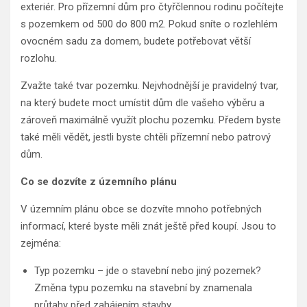
exteriér. Pro přízemní dům pro čtyřčlennou rodinu počítejte
s pozemkem od 500 do 800 m2. Pokud sníte o rozlehlém
ovocném sadu za domem, budete potřebovat větší
rozlohu.
Zvažte také tvar pozemku. Nejvhodnější je pravidelný tvar,
na který budete moct umístit dům dle vašeho výběru a
zároveň maximálně využít plochu pozemku. Předem byste
také měli vědět, jestli byste chtěli přízemní nebo patrový
dům.
Co se dozvíte z územního plánu
V územním plánu obce se dozvíte mnoho potřebných
informací, které byste měli znát ještě před koupí. Jsou to
zejména:
Typ pozemku – jde o stavební nebo jiný pozemek?
Změna typu pozemku na stavební by znamenala
průtahy před zahájením stavby.