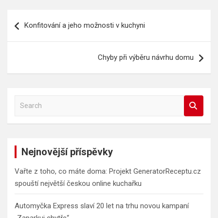
Navigace
Konfitování a jeho možnosti v kuchyni
pro
příspěvek
Chyby při výběru návrhu domu
S
e
a
r
c
Nejnovější příspěvky
h
Vařte z toho, co máte doma: Projekt GeneratorReceptu.cz
spouští největší českou online kuchařku
Automyčka Express slaví 20 let na trhu novou kampaní
„Zaparkuj chytře“