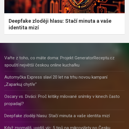
Deepfake zloději hlasu: Stačí minuta a vaše
identita mizí
Vařte z toho, co máte doma: Projekt GeneratorReceptu.cz
spouští největší českou online kuchařku
Automyčka Express slaví 20 let na trhu novou kampaní
„Zaparkuj chytře“
Oscary vs. Diváci: Proč kritiky milované snímky v kinech často
propadají?
Deepfake zloději hlasu: Stačí minuta a vaše identita mizí
Když zpomalíš, uvidíš víc: 5 tipů na mikrovýlety po Česku