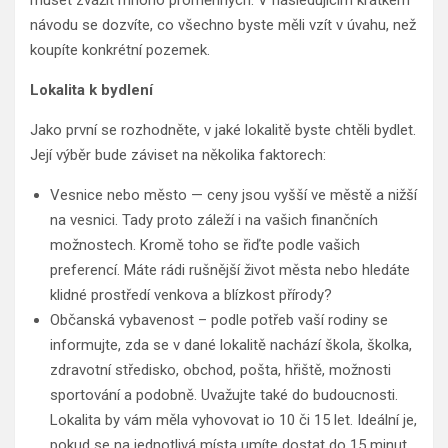
návodu se dozvíte, co všechno byste měli vzít v úvahu, než
koupíte konkrétní pozemek.
Lokalita k bydlení
Jako první se rozhodněte, v jaké lokalitě byste chtěli bydlet.
Její výběr bude záviset na několika faktorech:
Vesnice nebo město — ceny jsou vyšší ve městě a nižší
na vesnici. Tady proto záleží i na vašich finančních
možnostech. Kromě toho se řiďte podle vašich
preferencí. Máte rádi rušnější život města nebo hledáte
klidné prostředí venkova a blízkost přírody?
Občanská vybavenost – podle potřeb vaší rodiny se
informujte, zda se v dané lokalitě nachází škola, školka,
zdravotní středisko, obchod, pošta, hřiště, možnosti
sportování a podobně. Uvažujte také do budoucnosti.
Lokalita by vám měla vyhovovat io 10 či 15 let. Ideální je,
pokud se na jednotlivá místa umíte dostat do 15 minut.