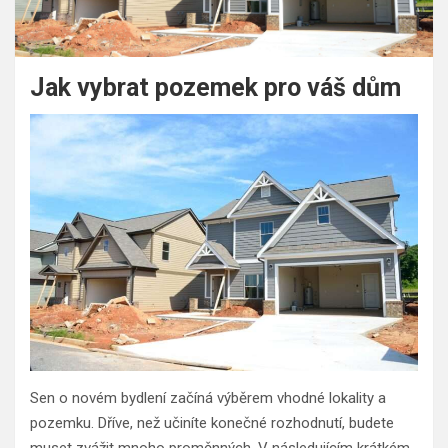
Jak vybrat pozemek pro váš dům
Sen o novém bydlení začíná výběrem vhodné lokality a
pozemku. Dříve, než učiníte konečné rozhodnutí, budete
muset zvážit mnoho proměnných. V následujícím krátkém