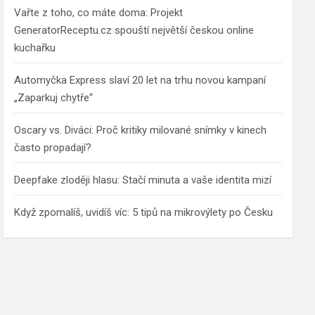
Vařte z toho, co máte doma: Projekt
GeneratorReceptu.cz spouští největší českou online
kuchařku
Automyčka Express slaví 20 let na trhu novou kampaní
„Zaparkuj chytře“
Oscary vs. Diváci: Proč kritiky milované snímky v kinech
často propadají?
Deepfake zloději hlasu: Stačí minuta a vaše identita mizí
Když zpomalíš, uvidíš víc: 5 tipů na mikrovýlety po Česku