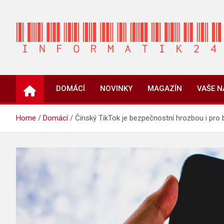
Skip
to
content
INFORMATIK24.CZ
Zpravodajství informací a novinky
DOMÁCÍ
NOVINKY
MAGAZÍN
VAŠE 
Home
Domácí
Čínský TikTok je bezpečnostní hrozbou i pro 