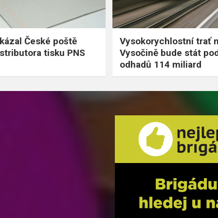
kázal České poště
Vysokorychlostní trať 
istributora tisku PNS
Vysočině bude stát po
odhadů 114 miliard