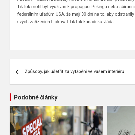
TikTok mohl být využíván k propagaci Pekingu nebo sbírání in
federálním úřadům USA, že mají 30 dní na to, aby odstranily
svých zařízeních blokovat TikTok kanadská vláda.
Navigace
Způsoby, jak ušetřit za vytápění ve vašem interiéru
pro
příspěvek
Podobné články