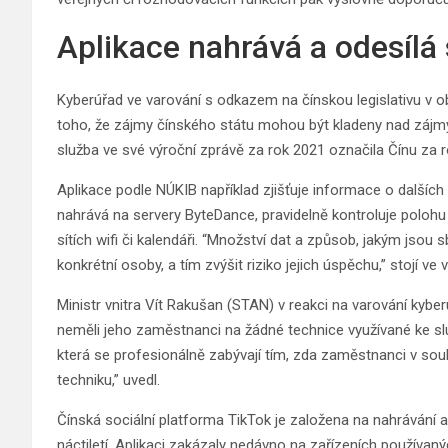
Aplikace nahrává a odesíl
Kyberúřad ve varování s odkazem na čínskou legislativu v o
toho, že zájmy čínského státu mohou být kladeny nad zájmy
služba ve své výroční zprávě za rok 2021 označila Čínu za
Aplikace podle NÚKIB například zjišťuje informace o další
nahrává na servery ByteDance, pravidelně kontroluje polohu
sítích wifi či kalendáři. “Množství dat a způsob, jakým jsou 
konkrétní osoby, a tím zvýšit riziko jejich úspěchu,” stojí ve 
Ministr vnitra Vít Rakušan (STAN) v reakci na varování kyber
neměli jeho zaměstnanci na žádné technice využívané ke s
která se profesionálně zabývají tím, zda zaměstnanci v sou
techniku,” uvedl.
Čínská sociální platforma TikTok je založena na nahrávání a 
náctiletí. Aplikaci zakázaly nedávno na zařízeních používaný