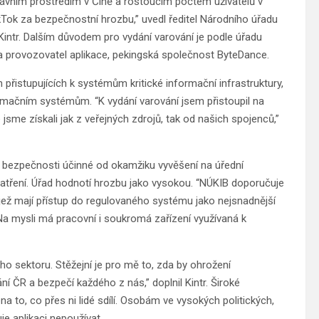
právním prostředím v Číně a rostoucím počtem uživatelů v
Tok za bezpečnostní hrozbu,” uvedl ředitel Národního úřadu
intr. Dalším důvodem pro vydání varování je podle úřadu
ř a provozovatel aplikace, pekingská společnost ByteDance.
h přistupujících k systémům kritické informační infrastruktury,
ačním systémům. “K vydání varování jsem přistoupil na
 jsme získali jak z veřejných zdrojů, tak od našich spojenců,”
 bezpečnosti účinné od okamžiku vyvěšení na úřední
patření. Úřad hodnotí hrozbu jako vysokou. “NÚKIB doporučuje
, jež mají přístup do regulovaného systému jako nejsnadnější
 Na mysli má pracovní i soukromá zařízení využívaná k
ho sektoru. Stěžejní je pro mě to, zda by ohrožení
 ČR a bezpečí každého z nás,” doplnil Kintr. Široké
na to, co přes ni lidé sdílí. Osobám ve vysokých politických,
e aplikaci nepoužívat.