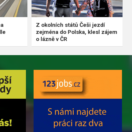
na
Z okolních států Češi jezdí
dle
zejména do Polska, klesl zájem
o lázně v ČR