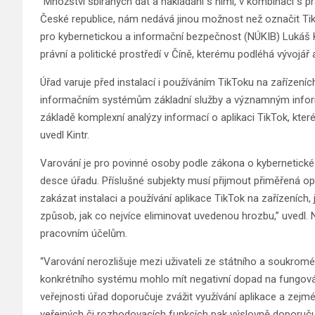
“Množství sbíraných dat a nakládání s nimi, v kombinaci s 
České republice, nám nedává jinou možnost než označit Tik
pro kybernetickou a informační bezpečnost (NÚKIB) Lukáš K
právní a politické prostředí v Číně, kterému podléhá vývojá
Úřad varuje před instalací i používáním TikToku na zařízeníc
informačním systémům základní služby a významným inform
základě komplexní analýzy informací o aplikaci TikTok, které
uvedl Kintr.
Varování je pro povinné osoby podle zákona o kybernetické
desce úřadu. Příslušné subjekty musí přijmout přiměřená o
zakázat instalaci a používání aplikace TikTok na zařízeních
způsob, jak co nejvíce eliminovat uvedenou hrozbu,” uvedl.
pracovním účelům.
“Varování nerozlišuje mezi uživateli ze státního a soukromé
konkrétního systému mohlo mít negativní dopad na fungování
veřejnosti úřad doporučuje zvážit využívání aplikace a zejmé
veřejných či rozhodovacích funkcích pak výslovně doporučuj