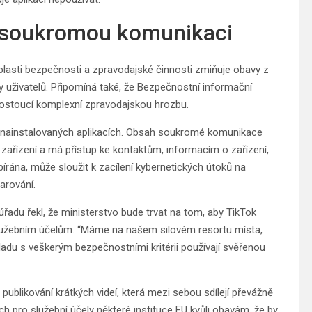
á soukromou komunikaci
blasti bezpečnosti a zpravodajské činnosti zmiňuje obavy z
 uživatelů. Připomíná také, že Bezpečnostní informační
 rostoucí komplexní zpravodajskou hrozbu.
ch nainstalovaných aplikacích. Obsah soukromé komunikace
 zařízení a má přístup ke kontaktům, informacím o zařízení,
sbírána, může sloužit k zacílení kybernetických útoků na
varování.
úřadu řekl, že ministerstvo bude trvat na tom, aby TikTok
lužebním účelům. “Máme na našem silovém resortu místa,
ladu s veškerým bezpečnostními kritérii používají svěřenou
publikování krátkých videí, která mezi sebou sdílejí převážně
ch pro služební účely některé instituce EU kvůli obavám, že by