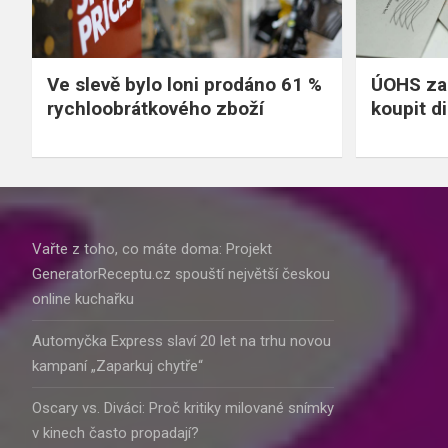
Ve slevě bylo loni prodáno 61 %
ÚOHS za
rychloobrátkového zboží
koupit d
Vařte z toho, co máte doma: Projekt
GeneratorReceptu.cz spouští největší českou
online kuchařku
Automyčka Express slaví 20 let na trhu novou
kampaní „Zaparkuj chytře“
Oscary vs. Diváci: Proč kritiky milované snímky
v kinech často propadají?