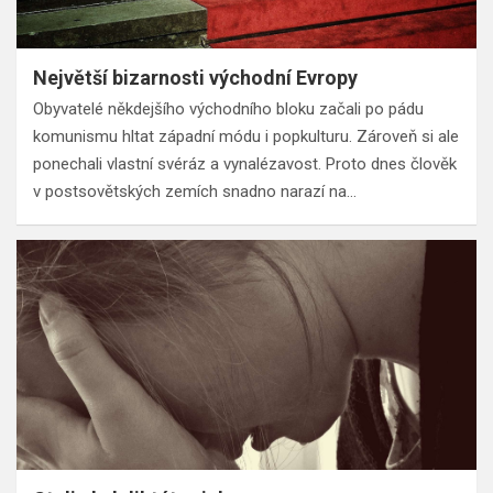
Největší bizarnosti východní Evropy
Obyvatelé někdejšího východního bloku začali po pádu
komunismu hltat západní módu i popkulturu. Zároveň si ale
ponechali vlastní svéráz a vynalézavost. Proto dnes člověk
v postsovětských zemích snadno narazí na…