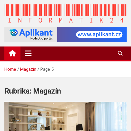
Skip
to
content
INFORMATIK24.CZ
Zpravodajství informací a novinky
Home
Magazín
Page 5
Rubrika:
Magazín