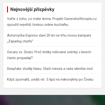
r
c
Nejnovější příspěvky
h
Vařte z toho, co máte doma: Projekt GeneratorReceptu.cz
spouští největší českou online kuchařku
Automyčka Express slaví 20 let na trhu novou kampaní
„Zaparkuj chytře“
Oscary vs. Diváci: Proč kritiky milované snímky v kinech
často propadají?
Deepfake zloději hlasu: Stačí minuta a vaše identita mizí
Když zpomalíš, uvidíš víc: 5 tipů na mikrovýlety po Česku