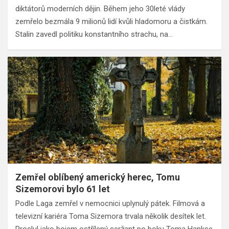
diktátorů moderních dějin. Během jeho 30leté vlády
zemřelo bezmála 9 milionů lidí kvůli hladomoru a čistkám.
Stalin zavedl politiku konstantního strachu, na…
Zemřel oblíbený americký herec, Tomu
Sizemorovi bylo 61 let
Podle Laga zemřel v nemocnici uplynulý pátek. Filmová a
televizní kariéra Toma Sizemora trvala několik desítek let.
Proslul jako bojem ostřílený seržant po boku Toma Hankse