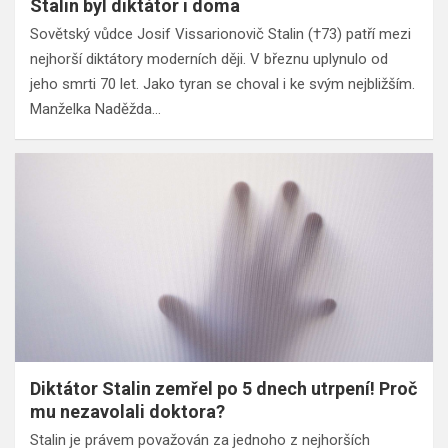
Stalin byl diktátor i doma
Sovětský vůdce Josif Vissarionovič Stalin (†73) patří mezi
nejhorší diktátory moderních ději. V březnu uplynulo od
jeho smrti 70 let. Jako tyran se choval i ke svým nejbližším.
Manželka Naděžda…
Diktátor Stalin zemřel po 5 dnech utrpení! Proč
mu nezavolali doktora?
Stalin je právem považován za jednoho z nejhorších