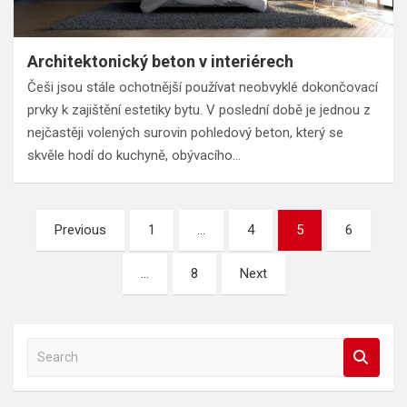
Architektonický beton v interiérech
Češi jsou stále ochotnější používat neobvyklé dokončovací
prvky k zajištění estetiky bytu. V poslední době je jednou z
nejčastěji volených surovin pohledový beton, který se
skvěle hodí do kuchyně, obývacího…
Stránkování
Previous
1
…
4
5
6
příspěvků
…
8
Next
S
e
a