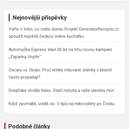
a
r
c
Nejnovější příspěvky
h
Vařte z toho, co máte doma: Projekt GeneratorReceptu.cz
spouští největší českou online kuchařku
Automyčka Express slaví 20 let na trhu novou kampaní
„Zaparkuj chytře“
Oscary vs. Diváci: Proč kritiky milované snímky v kinech
často propadají?
Deepfake zloději hlasu: Stačí minuta a vaše identita mizí
Když zpomalíš, uvidíš víc: 5 tipů na mikrovýlety po Česku
Podobné články