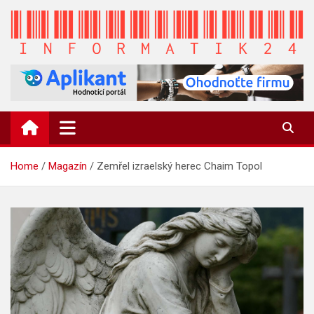
Skip
to
content
INFORMATIK24.CZ
Zpravodajství informací a novinky
Home
Magazín
Zemřel izraelský herec Chaim Topol