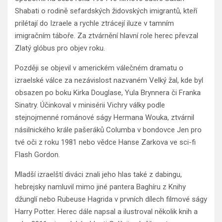
Shabati o rodině sefardských židovských imigrantů, kteří
prilétají do Izraele a rychle ztrácejí iluze v tamním
imigračním táboře. Za ztvárnění hlavní role herec převzal
Zlatý glóbus pro objev roku.
Později se objevil v americkém válečném dramatu o
izraelské válce za nezávislost nazvaném Velký žal, kde byl
obsazen po boku Kirka Douglase, Yula Brynnera či Franka
Sinatry. Účinkoval v minisérii Vichry války podle
stejnojmenné románové ságy Hermana Wouka, ztvárnil
násilnického krále pašeráků Columba v bondovce Jen pro
tvé oči z roku 1981 nebo vědce Hanse Zarkova ve sci-fi
Flash Gordon.
Mladší izraelští diváci znali jeho hlas také z dabingu,
hebrejsky namluvil mimo jiné pantera Baghíru z Knihy
džunglí nebo Rubeuse Hagrida v prvních dílech filmové ságy
Harry Potter. Herec dále napsal a ilustroval několik knih a