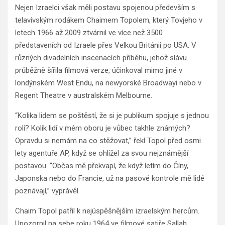
Nejen Izraelci však měli postavu spojenou především s
telavivským rodákem Chaimem Topolem, který Tovjeho v
letech 1966 až 2009 ztvárnil ve více než 3500
představeních od Izraele přes Velkou Británii po USA. V
různých divadelních inscenacích příběhu, jehož slávu
průběžně šířila filmová verze, účinkoval mimo jiné v
londýnském West Endu, na newyorské Broadwayi nebo v
Regent Theatre v australském Melbourne.
“Kolika lidem se poštěstí, že si je publikum spojuje s jednou
rolí? Kolik lidí v mém oboru je vůbec takhle známých?
Opravdu si nemám na co stěžovat,” řekl Topol před osmi
lety agentuře AP, když se ohlížel za svou nejznámější
postavou. “Občas mě překvapí, že když letím do Číny,
Japonska nebo do Francie, už na pasové kontrole mě lidé
poznávají,” vyprávěl.
Chaim Topol patřil k nejúspěšnějším izraelským hercům.
Upozornil na sebe roku 1964 ve filmové satiře Sallah