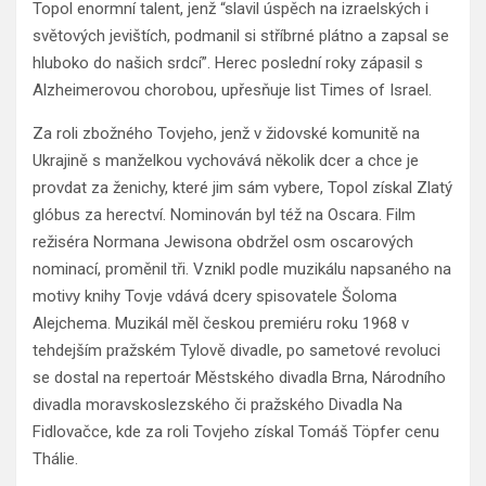
Topol enormní talent, jenž “slavil úspěch na izraelských i
světových jevištích, podmanil si stříbrné plátno a zapsal se
hluboko do našich srdcí”. Herec poslední roky zápasil s
Alzheimerovou chorobou, upřesňuje list Times of Israel.
Za roli zbožného Tovjeho, jenž v židovské komunitě na
Ukrajině s manželkou vychovává několik dcer a chce je
provdat za ženichy, které jim sám vybere, Topol získal Zlatý
glóbus za herectví. Nominován byl též na Oscara. Film
režiséra Normana Jewisona obdržel osm oscarových
nominací, proměnil tři. Vznikl podle muzikálu napsaného na
motivy knihy Tovje vdává dcery spisovatele Šoloma
Alejchema. Muzikál měl českou premiéru roku 1968 v
tehdejším pražském Tylově divadle, po sametové revoluci
se dostal na repertoár Městského divadla Brna, Národního
divadla moravskoslezského či pražského Divadla Na
Fidlovačce, kde za roli Tovjeho získal Tomáš Töpfer cenu
Thálie.