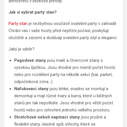
atmosféru v blízkosti přírody.
Jak si vybrat party stan?
Party stan
je nezbytnou součástí svatební party v zahradě.
Chrání vás i vaše hosty před nepřízní počasí, poskytují
útočiště a zázemí a dodávají svatební party styl a eleganci.
Jaký je výběr?
Pagodové stany
jsou malé a čtvercové stany s
vysokou špičkou. Jsou vhodné pro menší počet hostů
nebo pro rozdělení party na několik sekcí (bar, parket,
odpočinková zóna…).
Nafukovací stany
jsou lehké, snadno se montují a
demontují a mají různé tvary a barvy, které u běžných
stanů jen tak nepotkáte. Jsou vhodné pro větší počet
hostů nebo pro vytvoření jednoho velkého prostoru.
Stretchové neboli napínací stany
jsou pružné a
flexibilní stany, vlastně spíš střechy, které se