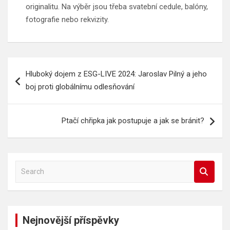
originalitu. Na výběr jsou třeba svatební cedule, balóny,
fotografie nebo rekvizity.
Navigace
Hluboký dojem z ESG-LIVE 2024: Jaroslav Pilný a jeho
pro
boj proti globálnímu odlesňování
příspěvek
Ptačí chřipka jak postupuje a jak se bránit?
S
e
a
r
c
Nejnovější příspěvky