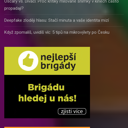
Oscary vs. Diváci: Proč kritiky milované snímky v kinech často
propadají?
Deepfake zloději hlasu: Stačí minuta a vaše identita mizí
Když zpomalíš, uvidíš víc: 5 tipů na mikrovýlety po Česku