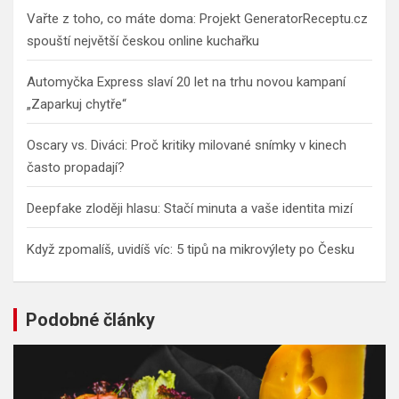
h
Vařte z toho, co máte doma: Projekt GeneratorReceptu.cz
spouští největší českou online kuchařku
Automyčka Express slaví 20 let na trhu novou kampaní
„Zaparkuj chytře“
Oscary vs. Diváci: Proč kritiky milované snímky v kinech
často propadají?
Deepfake zloději hlasu: Stačí minuta a vaše identita mizí
Když zpomalíš, uvidíš víc: 5 tipů na mikrovýlety po Česku
Podobné články