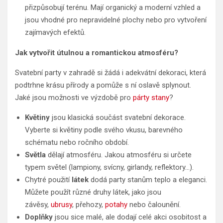
přizpůsobují terénu. Mají organický a moderní vzhled a
jsou vhodné pro nepravidelné plochy nebo pro vytvoření
zajímavých efektů.
Jak vytvořit útulnou a romantickou atmosféru?
Svatební party v zahradě si žádá i adekvátní dekoraci, která
podtrhne krásu přírody a pomůže s ní oslavě splynout.
Jaké jsou možnosti ve výzdobě pro
párty stany
?
Květiny
jsou klasická součást svatební dekorace.
Vyberte si květiny podle svého vkusu, barevného
schématu nebo ročního období.
Světla
dělají atmosféru. Jakou atmosféru si určete
typem světel (lampiony, svícny, girlandy, reflektory…).
Chytré použití
látek
dodá party stanům teplo a eleganci.
Můžete použít různé druhy látek, jako jsou
závěsy,
ubrusy
, přehozy,
potahy
nebo čalounění.
Doplňky
jsou sice malé, ale dodají celé akci osobitost a