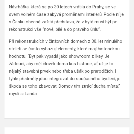
Návrhářka, která se po 30 letech vrátila do Prahy, se ve
svém volném čase zabývá proměnami interiérů. Podle ní je
v Česku obecně zažitá představa, že v bytě musí být po
rekonstrukci vše “nové, bílé a do pravého úhlu”.
Při rekonstrukcích v činžovních domech z 30. let minulého
století se často vyhazují elementy, které mají historickou
hodnotu. “Byt pak vypadá jako showroom z Ikey. Je
žádoucí, aby měl člověk doma kus historie, ať už je to
nějaký stavební prvek nebo třeba ušák po prarodičích. I
tyhle předměty jdou integrovat do současného bydlení, je
škoda se toho zbavovat. Domov tím ztrácí ducha místa,”
myslí si Landa.
Navigace