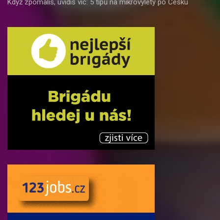
Když zpomalíš, uvidíš víc: 5 tipů na mikrovýlety po Česku