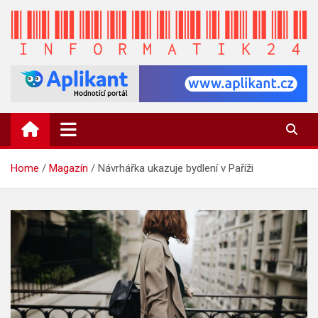
Skip
to
content
INFORMATIK24.CZ
Zpravodajství informací a novinky
Home
Magazín
Návrhářka ukazuje bydlení v Paříži