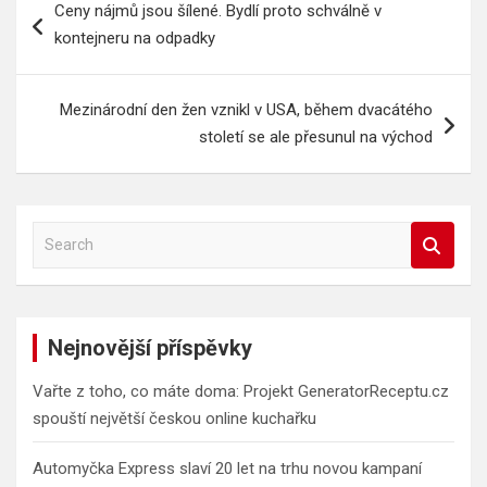
Ceny nájmů jsou šílené. Bydlí proto schválně v
pro
kontejneru na odpadky
příspěvek
Mezinárodní den žen vznikl v USA, během dvacátého
století se ale přesunul na východ
S
e
a
r
c
Nejnovější příspěvky
h
Vařte z toho, co máte doma: Projekt GeneratorReceptu.cz
spouští největší českou online kuchařku
Automyčka Express slaví 20 let na trhu novou kampaní