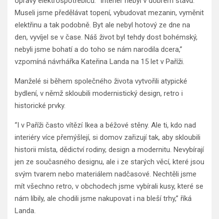
opravy elektrospotřebičů. “Interiér nebyl v dobrém stavu.
Museli jsme předělávat topení, vybudovat mezanin, vyměnit
elektřinu a tak podobně. Byt ale nebyl hotový ze dne na
den, vyvíjel se v čase. Náš život byl tehdy dost bohémský,
nebyli jsme bohatí a do toho se nám narodila dcera,”
vzpomíná návrhářka Kateřina Landa na 15 let v Paříži.
Manželé si během společného života vytvořili atypické
bydlení, v němž skloubili modernistický design, retro i
historické prvky.
“I v Paříži často vítězí Ikea a béžové stěny. Ale ti, kdo nad
interiéry více přemýšlejí, si domov zařizují tak, aby skloubili
historii místa, dědictví rodiny, design a modernitu. Nevybírají
jen ze současného designu, ale i ze starých věcí, které jsou
svým tvarem nebo materiálem nadčasové. Nechtěli jsme
mít všechno retro, v obchodech jsme vybírali kusy, které se
nám líbily, ale chodili jsme nakupovat i na bleší trhy,” říká
Landa.