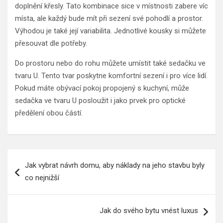
doplnění křesly. Tato kombinace sice v místnosti zabere víc
místa, ale každý bude mít při sezení své pohodlí a prostor.
Výhodou je také její variabilita. Jednotlivé kousky si můžete
přesouvat dle potřeby.
Do prostoru nebo do rohu můžete umístit také sedačku ve
tvaru U. Tento tvar poskytne komfortní sezení i pro více lidí.
Pokud máte obývací pokoj propojený s kuchyní, může
sedačka ve tvaru U posloužit i jako prvek pro optické
předělení obou částí.
Navigace
Jak vybrat návrh domu, aby náklady na jeho stavbu byly
pro
co nejnižší
příspěvek
Jak do svého bytu vnést luxus