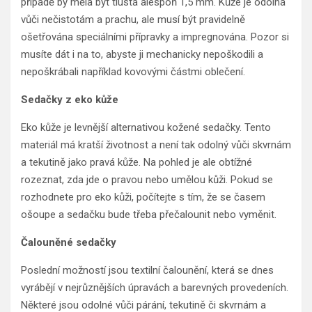
případě by měla být tlustá alespoň 1,5 mm. Kůže je odolná
vůči nečistotám a prachu, ale musí být pravidelně
ošetřována speciálními přípravky a impregnována. Pozor si
musíte dát i na to, abyste ji mechanicky nepoškodili a
nepoškrábali například kovovými částmi oblečení.
Sedačky z eko kůže
Eko kůže je levnější alternativou kožené sedačky. Tento
materiál má kratší životnost a není tak odolný vůči skvrnám
a tekutině jako pravá kůže. Na pohled je ale obtížné
rozeznat, zda jde o pravou nebo umělou kůži. Pokud se
rozhodnete pro eko kůži, počítejte s tím, že se časem
ošoupe a sedačku bude třeba přečalounit nebo vyměnit.
Čalouněné sedačky
Poslední možností jsou textilní čalounění, která se dnes
vyrábějí v nejrůznějších úpravách a barevných provedeních.
Některé jsou odolné vůči párání, tekutině či skvrnám a