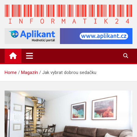
Skip
to
content
INFORMATIK24.CZ
Zpravodajství informací a novinky
Home
Magazín
Jak vybrat dobrou sedačku