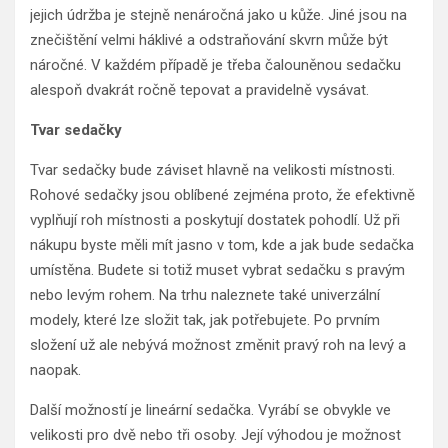
jejich údržba je stejně nenáročná jako u kůže. Jiné jsou na
znečištění velmi háklivé a odstraňování skvrn může být
náročné. V každém případě je třeba čalouněnou sedačku
alespoň dvakrát ročně tepovat a pravidelně vysávat.
Tvar sedačky
Tvar sedačky bude záviset hlavně na velikosti místnosti.
Rohové sedačky jsou oblíbené zejména proto, že efektivně
vyplňují roh místnosti a poskytují dostatek pohodlí. Už při
nákupu byste měli mít jasno v tom, kde a jak bude sedačka
umístěna. Budete si totiž muset vybrat sedačku s pravým
nebo levým rohem. Na trhu naleznete také univerzální
modely, které lze složit tak, jak potřebujete. Po prvním
složení už ale nebývá možnost změnit pravý roh na levý a
naopak.
Další možností je lineární sedačka. Vyrábí se obvykle ve
velikosti pro dvě nebo tři osoby. Její výhodou je možnost