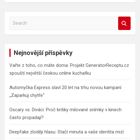
S
e
a
r
c
Nejnovější příspěvky
h
Vařte z toho, co máte doma: Projekt GeneratorReceptu.cz
spouští největší českou online kuchařku
Automyčka Express slaví 20 let na trhu novou kampaní
„Zaparkuj chytře“
Oscary vs. Diváci: Proč kritiky milované snímky v kinech
často propadají?
Deepfake zloději hlasu: Stačí minuta a vaše identita mizí