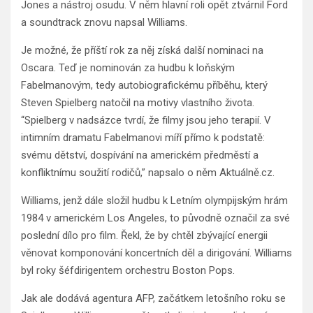
Jones a nástroj osudu. V něm hlavní roli opět ztvárnil Ford
a soundtrack znovu napsal Williams.
Je možné, že příští rok za něj získá další nominaci na
Oscara. Teď je nominován za hudbu k loňským
Fabelmanovým, tedy autobiografickému příběhu, který
Steven Spielberg natočil na motivy vlastního života.
“Spielberg v nadsázce tvrdí, že filmy jsou jeho terapií. V
intimním dramatu Fabelmanovi míří přímo k podstatě:
svému dětství, dospívání na americkém předměstí a
konfliktnímu soužití rodičů,” napsalo o něm Aktuálně.cz.
Williams, jenž dále složil hudbu k Letním olympijským hrám
1984 v americkém Los Angeles, to původně označil za své
poslední dílo pro film. Řekl, že by chtěl zbývající energii
věnovat komponování koncertních děl a dirigování. Williams
byl roky šéfdirigentem orchestru Boston Pops.
Jak ale dodává agentura AFP, začátkem letošního roku se