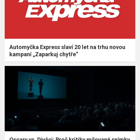
Automyčka Express slaví 20 let na trhu novou
kampaní „Zaparkuj chytře“
Oscary vs. Diváci: Proč kritiky milované snímky