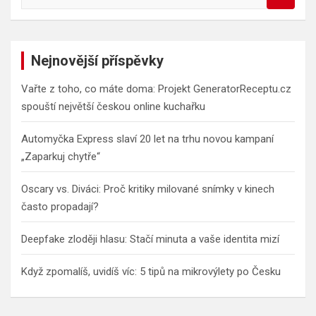
e
a
r
c
Nejnovější příspěvky
h
Vařte z toho, co máte doma: Projekt GeneratorReceptu.cz
spouští největší českou online kuchařku
Automyčka Express slaví 20 let na trhu novou kampaní
„Zaparkuj chytře“
Oscary vs. Diváci: Proč kritiky milované snímky v kinech
často propadají?
Deepfake zloději hlasu: Stačí minuta a vaše identita mizí
Když zpomalíš, uvidíš víc: 5 tipů na mikrovýlety po Česku