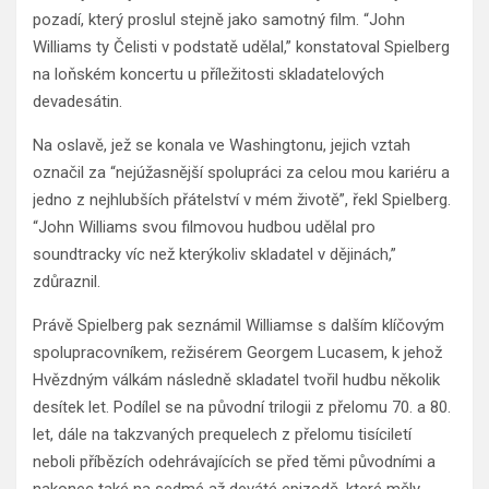
pozadí, který proslul stejně jako samotný film. “John
Williams ty Čelisti v podstatě udělal,” konstatoval Spielberg
na loňském koncertu u příležitosti skladatelových
devadesátin.
Na oslavě, jež se konala ve Washingtonu, jejich vztah
označil za “nejúžasnější spolupráci za celou mou kariéru a
jedno z nejhlubších přátelství v mém životě”, řekl Spielberg.
“John Williams svou filmovou hudbou udělal pro
soundtracky víc než kterýkoliv skladatel v dějinách,”
zdůraznil.
Právě Spielberg pak seznámil Williamse s dalším klíčovým
spolupracovníkem, režisérem Georgem Lucasem, k jehož
Hvězdným válkám následně skladatel tvořil hudbu několik
desítek let. Podílel se na původní trilogii z přelomu 70. a 80.
let, dále na takzvaných prequelech z přelomu tisíciletí
neboli příbězích odehrávajících se před těmi původními a