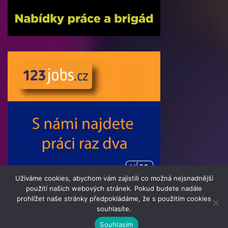
Užíváme cookies, abychom vám zajistili co možná nejsnadnější
použití našich webových stránek. Pokud budete nadále
prohlížet naše stránky předpokládáme, že s použitím cookies
souhlasíte.
© 2016 - 2025 Informatik24.cz | člen skupiny 123jobs Media |
Souhlasím
Všechna práva vyhrazena | Theme by
MantraBrain