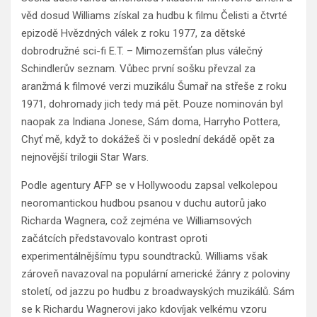
věd dosud Williams získal za hudbu k filmu Čelisti a čtvrté
epizodě Hvězdných válek z roku 1977, za dětské
dobrodružné sci-fi E.T. – Mimozemšťan plus válečný
Schindlerův seznam. Vůbec první sošku převzal za
aranžmá k filmové verzi muzikálu Šumař na střeše z roku
1971, dohromady jich tedy má pět. Pouze nominován byl
naopak za Indiana Jonese, Sám doma, Harryho Pottera,
Chyť mě, když to dokážeš či v poslední dekádě opět za
nejnovější trilogii Star Wars.
Podle agentury AFP se v Hollywoodu zapsal velkolepou
neoromantickou hudbou psanou v duchu autorů jako
Richarda Wagnera, což zejména ve Williamsových
začátcích představovalo kontrast oproti
experimentálnějšímu typu soundtracků. Williams však
zároveň navazoval na populární americké žánry z poloviny
století, od jazzu po hudbu z broadwayských muzikálů. Sám
se k Richardu Wagnerovi jako kdovíjak velkému vzoru