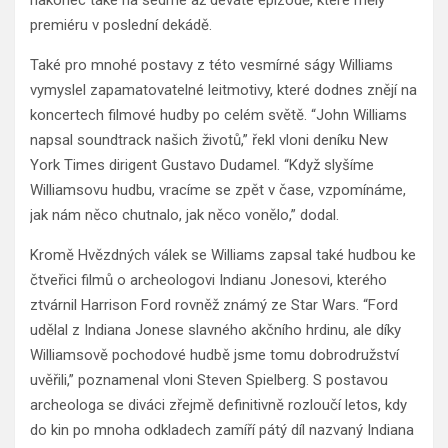
nakonec také na sedmé až deváté epizodě, které měly
premiéru v poslední dekádě.
Také pro mnohé postavy z této vesmírné ságy Williams
vymyslel zapamatovatelné leitmotivy, které dodnes znějí na
koncertech filmové hudby po celém světě. “John Williams
napsal soundtrack našich životů,” řekl vloni deníku New
York Times dirigent Gustavo Dudamel. “Když slyšíme
Williamsovu hudbu, vracíme se zpět v čase, vzpomínáme,
jak nám něco chutnalo, jak něco vonělo,” dodal.
Kromě Hvězdných válek se Williams zapsal také hudbou ke
čtveřici filmů o archeologovi Indianu Jonesovi, kterého
ztvárnil Harrison Ford rovněž známý ze Star Wars. “Ford
udělal z Indiana Jonese slavného akčního hrdinu, ale díky
Williamsově pochodové hudbě jsme tomu dobrodružství
uvěřili,” poznamenal vloni Steven Spielberg. S postavou
archeologa se diváci zřejmě definitivně rozloučí letos, kdy
do kin po mnoha odkladech zamíří pátý díl nazvaný Indiana