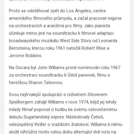
Proto se odstěhoval zpět do Los Angeles, centra
amerického filmového průmyslu, a začal pracovat nejprve
na orchestracích a aranžmá pro filmy. Jako pianista
účinkuje mimo jiné na soundtracku k filmové adaptaci
broadwayského muzikálu West Side Story od Leonarda
Bernsteina, kterou roku 1961 natočili Robert Wise a
Jerome Robbins.
Na Oscara byl John Williams prvně nominován roku 1967
za orchestraci soundtracku k Údolí panenek, filmu s
herečkou Sharon Tateovou.
Svou nejtrvalejší spolupráci s režisérem Stevenem
Spielbergem zahájil Williams v roce 1974, když jej tehdy
mladý filmař poprosil o hudbu ke svému celovečernímu
debutu Sugarlandský expres. Následovaly Čelisti,
veleúspěšný thriller o vraždícím žralokovi. Williams k němu
složil výhrůžný motiv celou dobu alternující dvě noty na