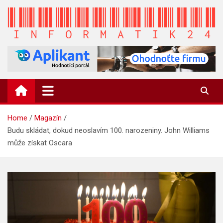
Skip
to
content
INFORMATIK24.CZ
Zpravodajství informací a novinky
Home
Magazín
Budu skládat, dokud neoslavím 100. narozeniny. John Williams
může získat Oscara