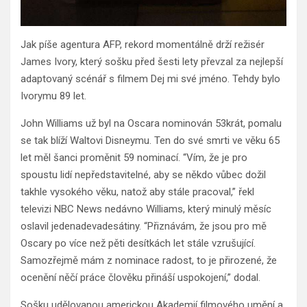
Jak píše agentura AFP, rekord momentálně drží režisér
James Ivory, který sošku před šesti lety převzal za nejlepší
adaptovaný scénář s filmem Dej mi své jméno. Tehdy bylo
Ivorymu 89 let.
John Williams už byl na Oscara nominován 53krát, pomalu
se tak blíží Waltovi Disneymu. Ten do své smrti ve věku 65
let měl šanci proměnit 59 nominací. “Vím, že je pro
spoustu lidí nepředstavitelné, aby se někdo vůbec dožil
takhle vysokého věku, natož aby stále pracoval,” řekl
televizi NBC News nedávno Williams, který minulý měsíc
oslavil jedenadevadesátiny. “Přiznávám, že jsou pro mě
Oscary po více než pěti desítkách let stále vzrušující.
Samozřejmě mám z nominace radost, to je přirozené, že
ocenění něčí práce člověku přináší uspokojení,” dodal.
Sošku udělovanou americkou Akademií filmového umění a