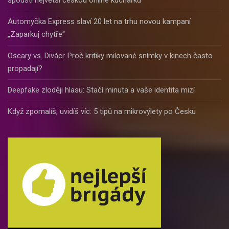
spouští největší českou online kuchařku
Automyčka Express slaví 20 let na trhu novou kampaní
„Zaparkuj chytře“
Oscary vs. Diváci: Proč kritiky milované snímky v kinech často
propadají?
Deepfake zloději hlasu: Stačí minuta a vaše identita mizí
Když zpomalíš, uvidíš víc: 5 tipů na mikrovýlety po Česku