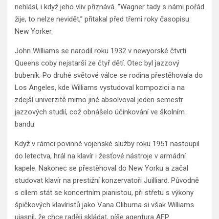
nehlásí, i když jeho vliv přiznává. “Wagner tady s námi pořád
žije, to nelze nevidět,” přitakal před třemi roky časopisu
New Yorker.
John Williams se narodil roku 1932 v newyorské čtvrti
Queens coby nejstarší ze čtyř dětí. Otec byl jazzový
bubeník. Po druhé světové válce se rodina přestěhovala do
Los Angeles, kde Williams vystudoval kompozici a na
zdejší univerzitě mimo jiné absolvoval jeden semestr
jazzových studií, což obnášelo účinkování ve školním
bandu.
Když v rámci povinné vojenské služby roku 1951 nastoupil
do letectva, hrál na klavír i žesťové nástroje v armádní
kapele. Nakonec se přestěhoval do New Yorku a začal
studovat klavír na prestižní konzervatoři Juilliard. Původně
s cílem stát se koncertním pianistou, při střetu s výkony
špičkových klavíristů jako Vana Cliburna si však Williams
ujasnil, že chce raději skládat, píše agentura AFP.